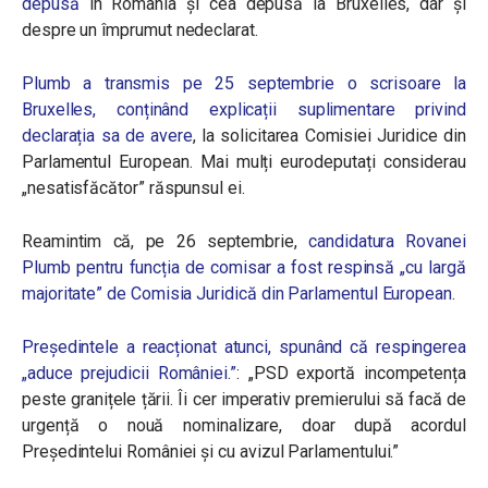
depusă
în România și cea depusă la Bruxelles, dar și
despre un împrumut nedeclarat.
Plumb a transmis pe 25 septembrie o scrisoare la
Bruxelles, conținând explicații suplimentare privind
declarația sa de avere
, la solicitarea Comisiei Juridice din
Parlamentul European. Mai mulți eurodeputați considerau
„nesatisfăcător” răspunsul ei.
Reamintim că, pe 26 septembrie,
candidatura Rovanei
Plumb pentru funcția de comisar a fost respinsă „cu largă
majoritate” de Comisia Juridică din Parlamentul European.
Președintele a reacționat atunci, spunând că respingerea
„aduce prejudicii României.”
: „PSD exportă incompetența
peste granițele țării. Îi cer imperativ premierului să facă de
urgență o nouă nominalizare, doar după acordul
Președintelui României și cu avizul Parlamentului.”