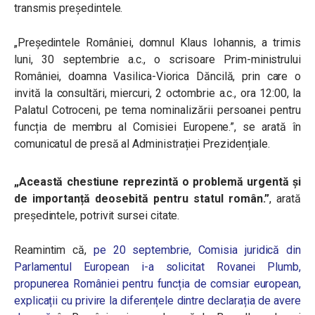
transmis președintele.
„Președintele României, domnul Klaus Iohannis, a trimis
luni, 30 septembrie a.c., o scrisoare Prim-ministrului
României, doamna Vasilica-Viorica Dăncilă, prin care o
invită la consultări, miercuri, 2 octombrie a.c., ora 12:00, la
Palatul Cotroceni, pe tema nominalizării persoanei pentru
funcția de membru al Comisiei Europene.”, se arată în
comunicatul de presă al Administrației Prezidențiale.
„Această chestiune reprezintă o problemă urgentă și
de importanță deosebită pentru statul român.”
, arată
președintele, potrivit sursei citate.
Reamintim că,
pe 20 septembrie, Comisia juridică din
Parlamentul European i-a solicitat Rovanei Plumb,
propunerea României pentru funcția de comsiar european,
explicații cu privire la diferențele dintre declarația de avere