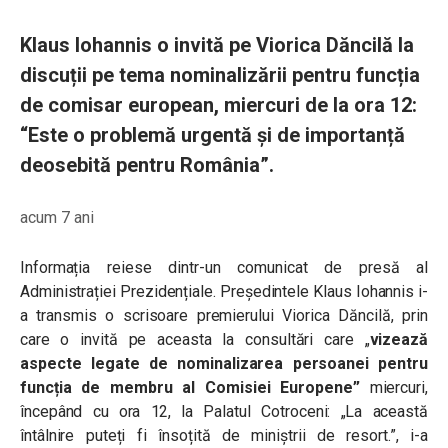
Klaus Iohannis o invită pe Viorica Dăncilă la
discuții pe tema nominalizării pentru funcția
de comisar european, miercuri de la ora 12:
“Este o problemă urgentă și de importanță
deosebită pentru România”.
acum 7 ani
Informația reiese dintr-un comunicat de presă al
Administrației Prezidențiale. Președintele Klaus Iohannis i-
a transmis o scrisoare premierului Viorica Dăncilă, prin
care o invită pe aceasta la consultări care „
vizează
aspecte legate de nominalizarea persoanei pentru
funcția de membru al Comisiei Europene”
miercuri,
începând cu ora 12, la Palatul Cotroceni: „La această
întâlnire puteți fi însoțită de miniștrii de resort.”, i-a