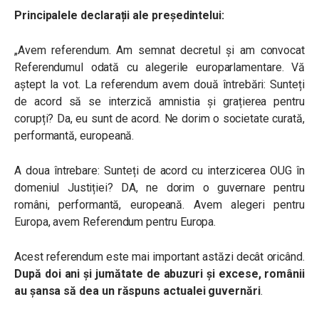
Principalele declarații ale președintelui:
„Avem referendum. Am semnat decretul și am convocat
Referendumul odată cu alegerile europarlamentare. Vă
aștept la vot. La referendum avem două întrebări: Sunteți
de acord să se interzică amnistia și grațierea pentru
corupți? Da, eu sunt de acord. Ne dorim o societate curată,
performantă, europeană.
A doua întrebare: Sunteți de acord cu interzicerea OUG în
domeniul Justiției? DA, ne dorim o guvernare pentru
români, performantă, europeană. Avem alegeri pentru
Europa, avem Referendum pentru Europa.
Acest referendum este mai important astăzi decât oricând.
După doi ani și jumătate de abuzuri și excese, românii
au șansa să dea un răspuns actualei guvernări
.