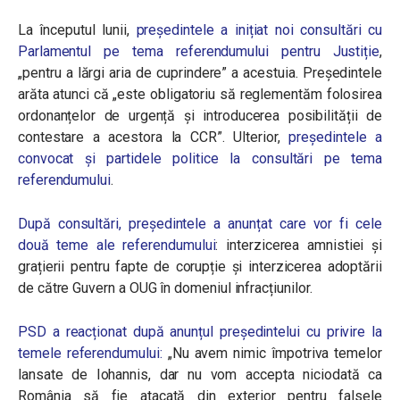
La începutul lunii,
președintele a inițiat noi consultări cu
Parlamentul pe tema referendumului pentru Justiție
,
„pentru a lărgi aria de cuprindere” a acestuia. Președintele
arăta atunci că „este obligatoriu să reglementăm folosirea
ordonanțelor de urgență și introducerea posibilității de
contestare a acestora la CCR”. Ulterior,
președintele a
convocat și partidele politice la consultări pe tema
referendumului
.
După consultări, președintele a anunțat care vor fi cele
două teme ale referendumului
: interzicerea amnistiei și
grațierii pentru fapte de corupție și interzicerea adoptării
de către Guvern a OUG în domeniul infracțiunilor.
PSD a reacționat după anunțul președintelui cu privire la
temele referendumului:
„Nu avem nimic împotriva temelor
lansate de Iohannis, dar nu vom accepta niciodată ca
România să fie atacată din exterior pentru falsele