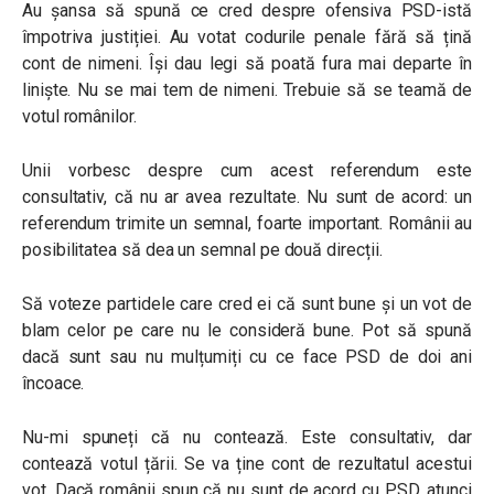
Au șansa să spună ce cred despre ofensiva PSD-istă
împotriva justiției. Au votat codurile penale fără să țină
cont de nimeni. Își dau legi să poată fura mai departe în
liniște. Nu se mai tem de nimeni. Trebuie să se teamă de
votul românilor.
Unii vorbesc despre cum acest referendum este
consultativ, că nu ar avea rezultate. Nu sunt de acord: un
referendum trimite un semnal, foarte important. Românii au
posibilitatea să dea un semnal pe două direcții.
Să voteze partidele care cred ei că sunt bune și un vot de
blam celor pe care nu le consideră bune. Pot să spună
dacă sunt sau nu mulțumiți cu ce face PSD de doi ani
încoace.
Nu-mi spuneți că nu contează. Este consultativ, dar
contează votul țării. Se va ține cont de rezultatul acestui
vot. Dacă românii spun că nu sunt de acord cu PSD, atunci