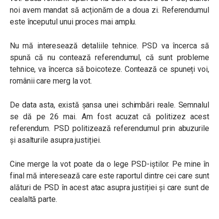
noi avem mandat să acționăm de a doua zi. Referendumul
este începutul unui proces mai amplu.
Nu mă interesează detaliile tehnice. PSD va încerca să
spună că nu contează referendumul, că sunt probleme
tehnice, va încerca să boicoteze. Contează ce spuneți voi,
românii care merg la vot.
De data asta, există șansa unei schimbări reale. Semnalul
se dă pe 26 mai. Am fost acuzat că politizez acest
referendum. PSD politizează referendumul prin abuzurile
și asalturile asupra justiției.
Cine merge la vot poate da o lege PSD-iștilor. Pe mine în
final mă interesează care este raportul dintre cei care sunt
alături de PSD în acest atac asupra justiției și care sunt de
cealaltă parte.