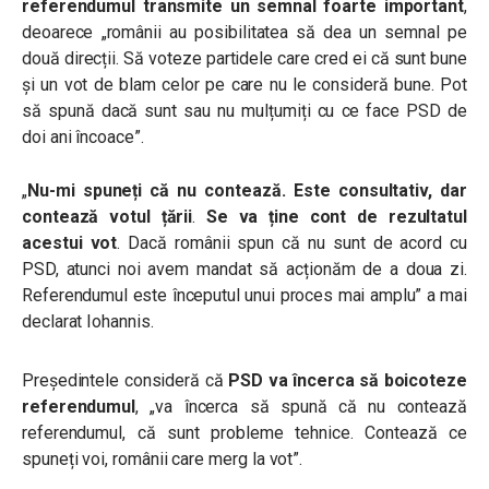
referendumul transmite un semnal foarte important
,
deoarece „românii au posibilitatea să dea un semnal pe
două direcții. Să voteze partidele care cred ei că sunt bune
și un vot de blam celor pe care nu le consideră bune. Pot
să spună dacă sunt sau nu mulțumiți cu ce face PSD de
doi ani încoace”.
„
Nu-mi spuneți că nu contează. Este consultativ, dar
contează votul țării
.
Se va ține cont de rezultatul
acestui vot
. Dacă românii spun că nu sunt de acord cu
PSD, atunci noi avem mandat să acționăm de a doua zi.
Referendumul este începutul unui proces mai amplu” a mai
declarat Iohannis.
Președintele consideră că
PSD va încerca să boicoteze
referendumul
, „va încerca să spună că nu contează
referendumul, că sunt probleme tehnice. Contează ce
spuneți voi, românii care merg la vot”.