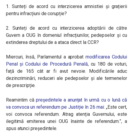
1. Sunteți de acord cu interzicerea amnistiei și grațierii
pentru infracțiuni de corupție?
2. Sunteți de acord cu interzicerea adoptării de către
Guvern a OUG în domeniul infracțiunilor, pedepselor și cu
extinderea dreptului de a ataca direct la CCR?
Miercuri, însă,
Parlamentul a aprobat
modificarea Codului
Penal și Codului de Procedură Penală
, cu 180 de voturi,
față de 165 cât ar fi avut nevoie. Modificările aduc
dezincriminări, reduceri ale pedepselor și ale termenelor
de prescripție.
Reamintim că
președintele a anunțat în urmă cu o lună că
va convoca un referendum pe Justiție în 26 mai
: „Este cert,
voi convoca referendum. Atrag atenția Guvernului, este
ilegitimă emiterea unei OUG înainte de referendum.”, a
spus atunci președintele.