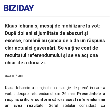
Klaus Iohannis, mesaj de mobilizare la vot:
După doi ani şi jumătate de abuzuri şi
excese, românii au şansa de a da un răspuns
clar actualei guvernări. Se va ține cont de
rezultatul referendumului și se va acționa
chiar de a doua zi.
acum 7 ani
Klaus Iohannis a susținut o declarație de presă în care a
vorbit despre referendumul din 26 mai.
Președintele a
respins criticile conform cărora acest referendum nu
ar avea rezulta
te. Șeful statului consideră că