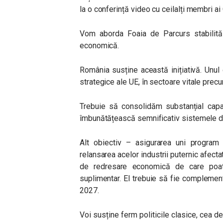
la o conferință video cu ceilalți membri ai
Vom aborda Foaia de Parcurs stabilită 
economică.
România susține această inițiativă. Unul
strategice ale UE, în sectoare vitale prec
Trebuie să consolidăm substanțial capa
îmbunătățească semnificativ sistemele d
Alt obiectiv – asigurarea uni program m
relansarea acelor industrii puternic afecta
de redresare economică de care poate
suplimentar. El trebuie să fie complemen
2027.
Voi susține ferm politicile clasice, cea de