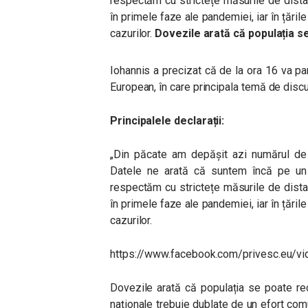
respectăm cu strictețe măsurile de dista
în primele faze ale pandemiei, iar în țări
cazurilor.
Dovezile arată că populația 
Iohannis a precizat că de la ora 16 va pa
European, în care principala temă de disc
Principalele declarații:
„Din păcate am depășit azi numărul de
Datele ne arată că suntem încă pe un
respectăm cu strictețe măsurile de dista
în primele faze ale pandemiei, iar în țări
cazurilor.
https://www.facebook.com/privesc.eu/
Dovezile arată că populația se poate re
naționale trebuie dublate de un efort comu