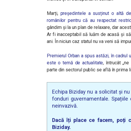
Marți,
președintele a susținut o altă de
românilor pentru că au respectat restricț
gândim și la un plan de relaxare, dar aces
Ar fi inacceptabil să luăm de acasă și 
ani. În niciun caz statul nu va veni să im
Premierul Orban a spus astăzi, în cadrul u
este o temă de actualitate
, întrucât „n
parte din sectorul public se află în prima li
Echipa Biziday nu a solicitat și n
fonduri guvernamentale. Spațiile d
neinvazivă.
Dacă îți place ce facem, poți c
Biziday.