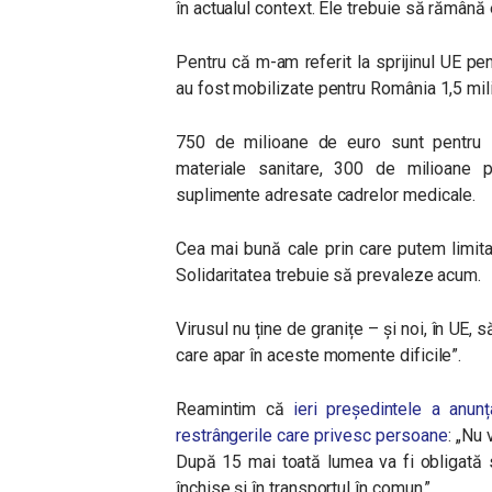
în actualul context. Ele trebuie să rămână 
Pentru că m-am referit la sprijinul UE pen
au fost mobilizate pentru România 1,5 mili
750 de milioane de euro sunt pentru I
materiale sanitare, 300 de milioane 
suplimente adresate cadrelor medicale.
Cea mai bună cale prin care putem limit
Solidaritatea trebuie să prevaleze acum.
Virusul nu ține de granițe – și noi, în UE
care apar în aceste momente dificile”.
Reamintim că
ieri președintele a anu
restrângerile care privesc persoane
: „Nu 
După 15 mai toată lumea va fi obligată s
închise și în transportul în comun.”