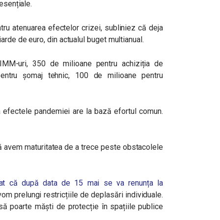
esențiale.
tru atenuarea efectelor crizei, subliniez că deja
arde de euro, din actualul buget multianual.
MM-uri, 350 de milioane pentru achiziția de
pentru șomaj tehnic, 100 de milioane pentru
a efectele pandemiei are la bază efortul comun.
, să avem maturitatea de a trece peste obstacolele
nțat că după data de 15 mai se va renunța la
vom prelungi restricțiile de deplasări individuale.
ă poarte măști de protecție în spațiile publice