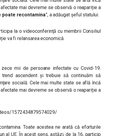
nțare socială. Cele mai multe state se află încă
le afectate mai devreme se observă o reapariție a
se poate recontamina
”, a adăugat șeful statului.
rticipa la o videoconferință cu membrii Consiliul
uție va fi relansarea economică.
 zece mii de persoane infectate cu Covid-19.
 trend ascendent și trebuie să continuăm să
nțare socială. Cele mai multe state se află încă
le afectate mai devreme se observă o reapariție a
videos/1572434879574029/
contamina. Toate acestea ne arată că eforturile
n al UE. În acest sens, astăzi, de la 16, particip