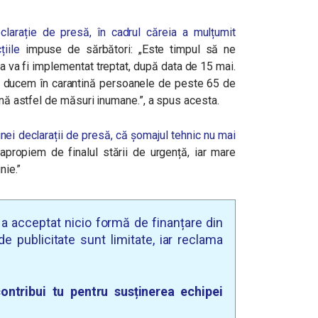
clarație de presă, în cadrul căreia a mulțumit
iile
impuse de sărbători: „Este timpul să ne
ta va fi implementat treptat, după data de 15 mai.
să ducem în carantină persoanele de peste 65 de
pună astfel de măsuri inumane.”, a spus acesta.
nei declarații de presă, că șomajul tehnic nu mai
e apropiem de finalul stării de urgență, iar mare
nie.”
u a acceptat nicio formă de finanțare din
e publicitate sunt limitate, iar reclama
ontribui tu pentru susținerea echipei