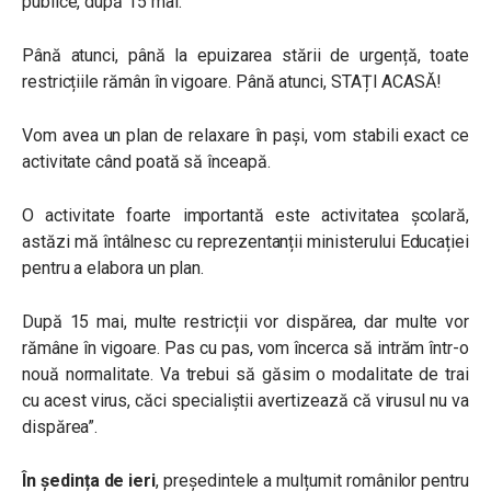
publice, după 15 mai.
Până atunci, până la epuizarea stării de urgență, toate
restricțiile rămân în vigoare. Până atunci, STAȚI ACASĂ!
Vom avea un plan de relaxare în pași, vom stabili exact ce
activitate când poată să înceapă.
O activitate foarte importantă este activitatea școlară,
astăzi mă întâlnesc cu reprezentanții ministerului Educației
pentru a elabora un plan.
După 15 mai, multe restricții vor dispărea, dar multe vor
rămâne în vigoare. Pas cu pas, vom încerca să intrăm într-o
nouă normalitate. Va trebui să găsim o modalitate de trai
cu acest virus, căci specialiștii avertizează că virusul nu va
dispărea”.
În ședința de ieri
, președintele a
mulțumit românilor pentru