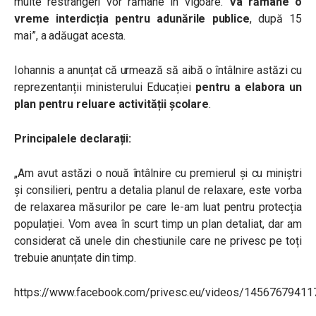
multe restrângeri vor rămâne în vigoare.
Va rămâne o
vreme interdicția pentru adunările publice
, după 15
mai”, a adăugat acesta.
Iohannis a anunțat că urmează să aibă o întâlnire astăzi cu
reprezentanții ministerului Educației
pentru a elabora un
plan pentru reluare activității școlare
.
Principalele declarații:
„Am avut astăzi o nouă întâlnire cu premierul și cu miniștri
și consilieri, pentru a detalia planul de relaxare, este vorba
de relaxarea măsurilor pe care le-am luat pentru protecția
populației. Vom avea în scurt timp un plan detaliat, dar am
considerat că unele din chestiunile care ne privesc pe toți
trebuie anunțate din timp.
https://www.facebook.com/privesc.eu/videos/1456767941