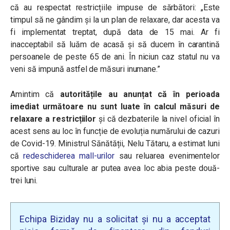
că au respectat restricțiile impuse de sărbători: „Este
timpul să ne gândim și la un plan de relaxare, dar acesta va
fi implementat treptat, după data de 15 mai. Ar fi
inacceptabil să luăm de acasă și să ducem în carantină
persoanele de peste 65 de ani. În niciun caz statul nu va
veni să impună astfel de măsuri inumane.”
Amintim că
autoritățile au anunțat că în perioada
imediat următoare nu sunt luate în calcul măsuri de
relaxare a restricțiilor
și că dezbaterile la nivel oficial în
acest sens au loc în funcție de evoluția numărului de cazuri
de Covid-19. Ministrul Sănătății, Nelu Tătaru, a estimat luni
că
redeschiderea mall-urilor
sau reluarea evenimentelor
sportive sau culturale ar putea avea loc abia peste două-
trei luni.
Echipa Biziday nu a solicitat și nu a acceptat