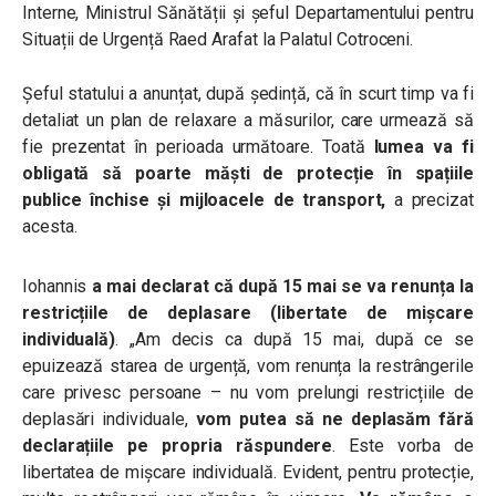
Interne, Ministrul Sănătății și șeful Departamentului pentru
Situații de Urgență Raed Arafat la Palatul Cotroceni.
Șeful statului a anunțat, după ședință, că în scurt timp va fi
detaliat un plan de relaxare a măsurilor, care urmează să
fie prezentat în perioada următoare. Toată
lumea va fi
obligată să poarte măști de protecție în spațiile
publice închise și mijloacele de transport,
a precizat
acesta.
Iohannis
a mai declarat că după 15 mai se va renunța la
restricțiile de deplasare (libertate de mișcare
individuală)
. „Am decis ca după 15 mai, după ce se
epuizează starea de urgență, vom renunța la restrângerile
care privesc persoane – nu vom prelungi restricțiile de
deplasări individuale,
vom putea să ne deplasăm fără
declarațiile pe propria răspundere
. Este vorba de
libertatea de mișcare individuală. Evident, pentru protecție,