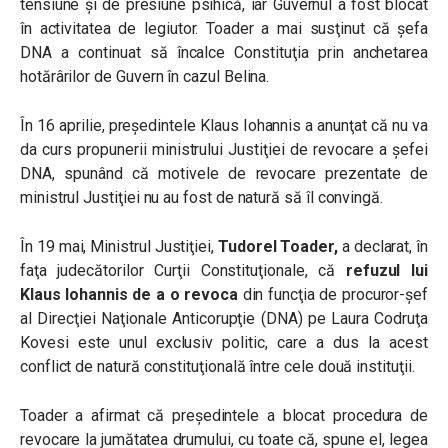
tensiune şi de presiune psihică, iar Guvernul a fost blocat
în activitatea de legiutor. Toader a mai susţinut că şefa
DNA a continuat să încalce Constituţia prin anchetarea
hotărârilor de Guvern în cazul Belina.
În 16 aprilie, preşedintele Klaus Iohannis a anunţat că nu va
da curs propunerii ministrului Justiţiei de revocare a şefei
DNA, spunând că motivele de revocare prezentate de
ministrul Justiţiei nu au fost de natură să îl convingă.
În 19 mai, Ministrul Justiţiei,
Tudorel Toader,
a declarat, în
faţa judecătorilor Curţii Constituţionale, că
refuzul lui
Klaus Iohannis de a o revoca
din funcţia de procuror-şef
al Direcţiei Naţionale Anticorupţie (DNA) pe Laura Codruţa
Kovesi este unul exclusiv politic, care a dus la acest
conflict de natură constituţională între cele două instituţii.
Toader a afirmat că preşedintele a blocat procedura de
revocare la jumătatea drumului, cu toate că, spune el, legea