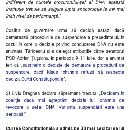
Indiferent de numele procurorului-șef al DNA, această
instituție trebuie să asigure lupta anticorupție la cel mai
înalt nivel de performanță.”
Coaliția de guvernare urma să decidă astăzi dacă
demarează procedurile de suspendare a preşedintelui, în
cazul în care o decizie privind conducerea DNA nu este
anunțată. Tăriceanu și-a delegat atribuțiile către senatorul
PSD Adrian Țuțuianu, în perioada 9-11 iulie, dar a anunțat
ieri că „
susținem o decizie de demarare a procedurii de
suspendare, dacă Klaus Iohannis refuză să respecte
decizia Curții Constituționale
”.
Și Liviu Dragnea declara săptămâna trecută: „
Decidem în
coaliție dacă mai așteptăm decizia lui Iohannis de
revocare a șefei DNA. Varianta suspendării este una
serioasă.
”
Curtea Constituțională a admis pe 30 mai sesizarea lui