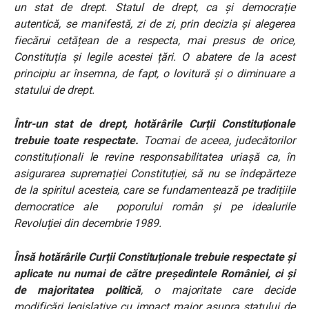
un stat de drept. Statul de drept, ca și democrație
autentică, se manifestă, zi de zi, prin decizia și alegerea
fiecărui cetățean de a respecta, mai presus de orice,
Constituția și legile acestei țări. O abatere de la acest
principiu ar însemna, de fapt, o lovitură și o diminuare a
statului de drept.
Într-un stat de drept, hotărârile Curții Constituționale
trebuie toate respectate.
Tocmai de aceea, judecătorilor
constituționali le revine responsabilitatea uriașă ca, în
asigurarea supremației Constituției, să nu se îndepărteze
de la spiritul acesteia, care se fundamentează pe tradițiile
democratice ale poporului român și pe idealurile
Revoluției din decembrie 1989.
Însă hotărârile Curții Constituționale trebuie respectate și
aplicate nu numai de către președintele României,
ci și
de majoritatea politică
, o majoritate care decide
modificări legislative cu impact major asupra statului de