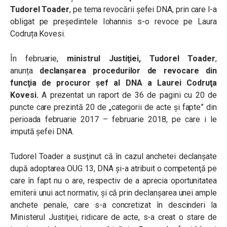
Tudorel Toader
, pe tema revocării șefei DNA, prin care l-a
obligat pe președintele Iohannis s-o revoce pe Laura
Codruța Kovesi.
În februarie,
ministrul Justiţiei, Tudorel Toader
,
anunța
declanşarea procedurilor de revocare din
funcţia de procuror şef al DNA a Laurei Codruţa
Kovesi.
A prezentat un raport de 36 de pagini cu 20 de
puncte care prezintă 20 de „categorii de acte şi fapte” din
perioada februarie 2017 – februarie 2018, pe care i le
impută şefei DNA.
Tudorel Toader a susţinut că în cazul anchetei declanşate
după adoptarea OUG 13, DNA şi-a atribuit o competenţă pe
care în fapt nu o are, respectiv de a aprecia oportunitatea
emiterii unui act normativ, şi că prin declanşarea unei ample
anchete penale, care s-a concretizat în descinderi la
Ministerul Justiţiei, ridicare de acte, s-a creat o stare de