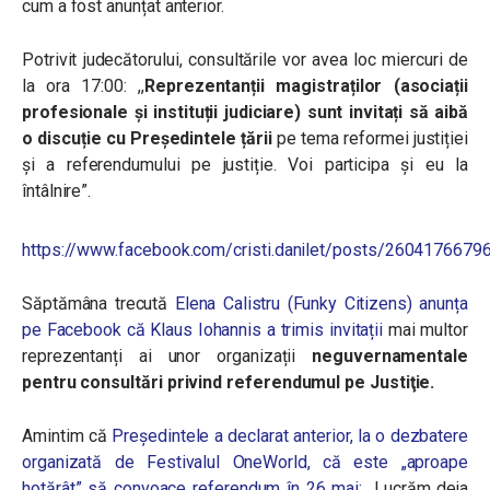
cum a fost anunțat anterior.
Potrivit judecătorului, consultările vor avea loc miercuri de
la ora 17:00: ,,
Reprezentanții magistraților (asociații
profesionale și instituții judiciare) sunt invitați să aibă
o discuție cu Președintele țării
pe tema reformei justiției
și a referendumului pe justiție.
Voi participa și eu la
întâlnire”.
https://www.facebook.com/cristi.danilet/posts/260417667
Săptămâna trecută
Elena Calistru (Funky Citizens) anunța
pe Facebook că Klaus Iohannis a trimis invitații
mai multor
reprezentanți ai unor organizații
neguvernamentale
pentru consultări privind referendumul pe Justiţie.
Amintim că
Președintele a declarat anterior,
la o dezbatere
organizată de Festivalul OneWorld, că este
„
aproape
hotărât
”
să convoace
referendum în 26 mai:
„Lucrăm deja