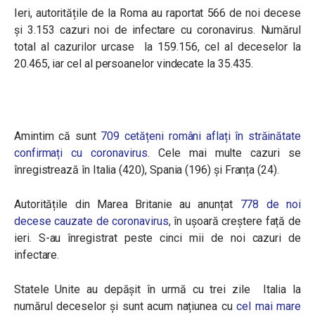
Ieri, autoritățile de la Roma au raportat
566
de noi decese
și 3.153 cazuri noi de infectare cu coronavirus. Numărul
total al cazurilor urcase la 159.156, cel al deceselor la
20.465, iar cel al persoanelor vindecate la 35.435.
Amintim că sunt
709 cetățeni români aflați în străinătate
confirmați cu coronavirus
. Cele mai multe cazuri se
înregistrează în
Italia
(420),
Spania
(196) și
Franța
(24).
Autoritățile din Marea Britanie au anunțat
778 de noi
decese cauzate de coronavirus
, în ușoară creștere față de
ieri. S-au înregistrat peste cinci mii de noi cazuri de
infectare.
Statele Unite au depășit în urmă cu trei zile Italia la
numărul deceselor și sunt acum națiunea cu
cel mai mare