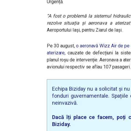
Urgență.
“A fost o problemă la sistemul hidraulic a
rezolve situația și aeronava a ateriza
Aeroportului Iași, pentru Ziarul de Iași.
Pe 30 august,
o aeronavă Wizz Air de pe c
aterizare
, cauzate de defecțiuni la sist
planul roșu de intervenție. Aeronava a ater
avionului respectiv se aflau 107 pasageri.
Echipa Biziday nu a solicitat și n
fonduri guvernamentale. Spațiile d
neinvazivă.
Dacă îți place ce facem, poți c
Biziday.