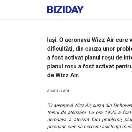
Iași. O aeronavă Wizz Air care 
dificultăți, din cauza unor prob
a fost activat planul roșu de in
planul roșu a fost activat pent
de Wizz Air.
acum 5 ani
“O aeronavă Wizz Air, cursa din Einhove
trenul de aterizare. La ora 19:25 a fost 
aeronava a aterizat fără probleme, plan
persoane care să necesite asistență medi