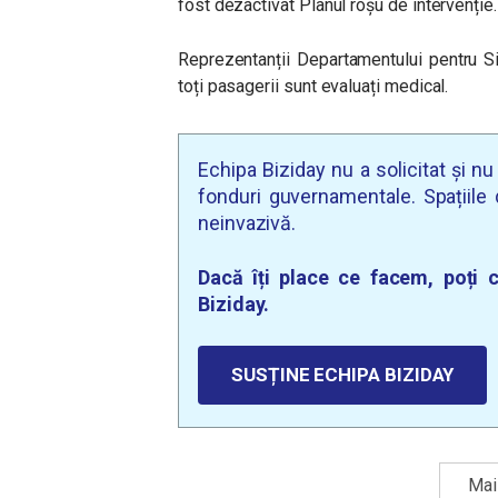
fost dezactivat Planul roșu de intervenție.
Reprezentanții Departamentului pentru S
toți pasagerii sunt evaluați medical.
Echipa Biziday nu a solicitat și n
fonduri guvernamentale. Spațiile d
neinvazivă.
Dacă îți place ce facem, poți c
Biziday.
SUSȚINE ECHIPA BIZIDAY
Mai 