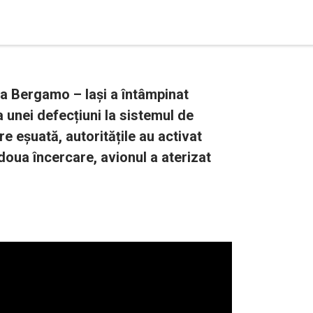
a Bergamo – Iași a întâmpinat
za unei defecțiuni la sistemul de
e eșuată, autoritățile au activat
 doua încercare, avionul a aterizat