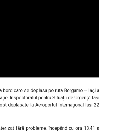
a bord care se deplasa pe ruta Bergamo – Iași a
ație.
Inspectoratul pentru Situații de Urgență Iași
fost deplasate la Aeroportul Internațional Iași 22
erizat fără probleme, începând cu ora 13.41 a