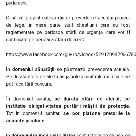
parlament.
O să vă prezint câteva dintre prevederile acestui proiect
de lege, în mare parte sunt chestiunii care au fost
reglementate pe perioada stării de urgență, care vor fi
continuate pe perioada stării de alertă.
https://www.facebook.com/guv.ro/videos/5291209479
În domeniul sănătății
se păstrează prevederea actuală.
Pe durata stării de alertă angajările în unitățile medicale se
pot face fără concurs.
În domeniul sanitar,
pe durata stării de alertă, se
instituție obligativitatea purtării măștii de protecție
.
Tot în domeniul sanitar,
se pot plafona prețurile la
anumite produse.
În domeniul muncii
, valabilitatea contractelor de muncă se