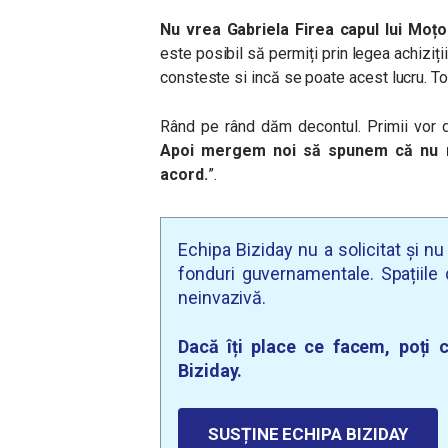
Nu vrea Gabriela Firea capul lui Moțo
este posibil să permiți prin legea achiziții
consteste si incă se poate acest lucru. To
Rând pe rând dăm decontul. Primii vor da
Apoi mergem noi să spunem că nu n
acord.
”.
Echipa Biziday nu a solicitat și n
fonduri guvernamentale. Spațiile d
neinvazivă.
Dacă îți place ce facem, poți c
Biziday.
SUSȚINE ECHIPA BIZIDAY