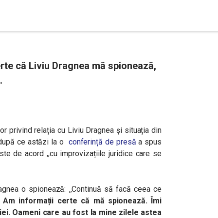
erte că Liviu Dragnea mă spionează,
.
or privind relația cu Liviu Dragnea și situația din
 după ce astăzi la o
conferință de presă
a spus
ste de acord ,,cu improvizațiile juridice care se
Dragnea o spionează: ,,Continuă să facă ceea ce
.
Am informații certe că mă spionează. Îmi
iei. Oameni care au fost la mine zilele astea