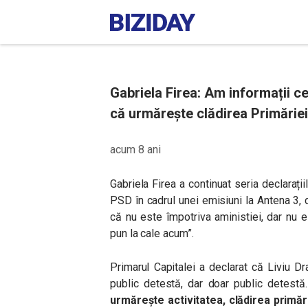
Gabriela Firea: Am informații c
că urmărește clădirea Primăriei
acum 8 ani
Gabriela Firea a continuat seria declarațiil
PSD în cadrul unei emisiuni la Antena 3,
că nu este împotriva aministiei, dar nu e
pun la cale acum”.
Primarul Capitalei a declarat că Liviu 
public detestă, dar doar public detestă
urmărește activitatea, clădirea primăr