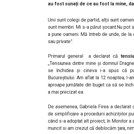
au fost sunați de ce au fost la mine, 
Unii sunt colegi de partid, alții sunt oame
sunt membri. Mi s-a părut șocant.Nu pot 
a pune oameni. Mă întreb de unde, de la 
sau private”.
Primarul general a declarat că
tensiu
,,Tensiunea dintre mine și domnul Dragne
se închidea și cineva i-a spus că p
Bucureștiului. Am aflat la 12 noaptea, l-
aproape jumătate din buget ca să se închi
a mai precizat ea.
De asemenea, Gabriela Firea a declarat că
de simplificare a procedurii achizițiilor 
când s-a adoptat alt proiect, în Monitor a 
muncit si am crezut că deblocăm țara, nim