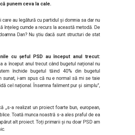
dacă punem ceva la cale.
ni care au legătură cu partidul și domnia sa dar nu
să înțeleg cumde a recurs la această metodă. De
doamna Dan? Nu știu dacă sunt structuri de stat
nile cu șeful PSD au început anul trecut:
a a început anul trecut când bugetul național nu
utem închide bugetul tăind 40% din bugetul
am sunat, i-am spus că nu e normal să mi se taie
dă cel național. Însemna faliment pur și simplu”,
 ,,s-a realizat un proiect foarte bun, european,
publice. Toată munca noastră s-a ales praful de ea
apărut alt proiect. Toți primarii și nu doar PSD am
ic.