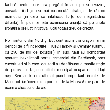
tactică pentru care s-a pregătit în anticiparea invaziei,
aceasta fiind și cea mai cunoscută strategie de război
asimetric (în care se întâlnesc forțe de magnitudine
diferită). În plus, armata ucraineană anunță că pe unele
fronturi a preluat inițiativa, lucru totuși greu de crezut.
Pe fronturile din Nord și Est sunt acum trei orașe mari în
pericol de a fi încercuite – Kiev, Harkov și Cernihiv (ultimul,
cu 250 de mii de locuitori). În sud, rușii au bombardat
aparent inexplicabil portul comercial din Berdiansk, oraș
cucerit ieri și în care locuitorii au desfășurat o manifestație
de protest în fața consiliului muncipal ocupat de soldați
ruși. Berdiansk era ultimul punct important înainte de
Mariopol, iar încercuirea portului de la Marea Azov pare de
acum o chestiune de ore.