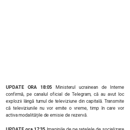
UPDATE ORA 18:05
Ministerul ucrainean de Interne
confirmă, pe canalul oficial de Telegram, că au avut loc
explozii lângă turnul de televiziune din capitală. Transmite
că televiziunile nu vor emite o vreme, timp în care vor
activa modalitățile de emisie de rezervă.
UPDATE ora 17:35
Imaginile de pe rețelele de socializare