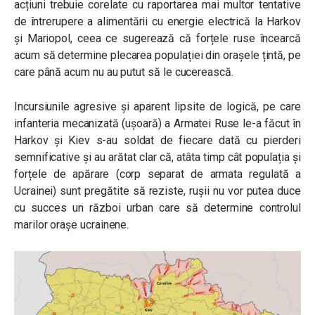
acțiuni trebuie corelate cu raportarea mai multor tentative
de întrerupere a alimentării cu energie electrică la Harkov
și Mariopol, ceea ce sugerează că forțele ruse încearcă
acum să determine plecarea populației din orașele țintă, pe
care până acum nu au putut să le cucerească.
Incursiunile agresive și aparent lipsite de logică, pe care
infanteria mecanizată (ușoară) a Armatei Ruse le-a făcut în
Harkov și Kiev s-au soldat de fiecare dată cu pierderi
semnificative și au arătat clar că, atâta timp cât populația și
forțele de apărare (corp separat de armata regulată a
Ucrainei) sunt pregătite să reziste, rușii nu vor putea duce
cu succes un război urban care să determine controlul
marilor orașe ucrainene.