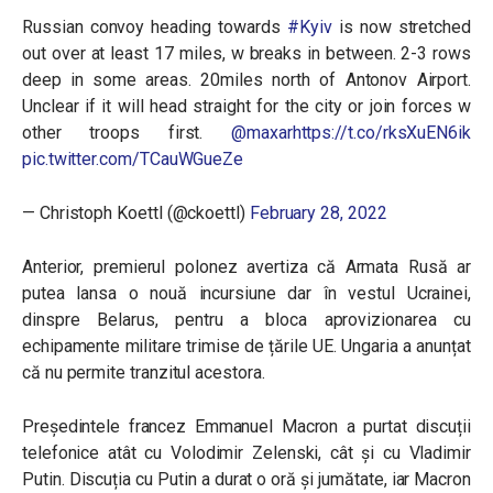
Russian convoy heading towards
#Kyiv
is now stretched
out over at least 17 miles, w breaks in between. 2-3 rows
deep in some areas. 20miles north of Antonov Airport.
Unclear if it will head straight for the city or join forces w
other troops first.
@maxar
https://t.co/rksXuEN6ik
pic.twitter.com/TCauWGueZe
— Christoph Koettl (@ckoettl)
February 28, 2022
Anterior, premierul polonez avertiza că Armata Rusă ar
putea lansa o nouă incursiune dar în vestul Ucrainei,
dinspre Belarus, pentru a bloca aprovizionarea cu
echipamente militare trimise de țările UE. Ungaria a anunțat
că nu permite tranzitul acestora.
Președintele francez Emmanuel Macron a purtat discuții
telefonice atât cu Volodimir Zelenski, cât și cu Vladimir
Putin. Discuția cu Putin a durat o oră și jumătate, iar Macron