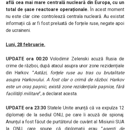
află cea mai mare centrală nucleară din Europa, cu un
total de șase reactoare operaționale.
În acest moment
nu este clar cine controlează centrala nucleară. Au existat
informații că ar fi fost preluată de forțele ruse, negate apoi
de ucraineni.
Luni, 28 februarie.
UPDATE ora 00:20
Volodimir Zelenski acuză Rusia de
crime de război, după atacul asupra unor zone rezidențiale
din Harkov. ”
Astăzi, forțele ruse au tras cu brutalitate
asupra Harkovului. A fost clar o crimă de război. Harkov
este un oraș pașnic, există zone rezidențiale pașnice, fără
facilități militare
”, a declarat acesta.
UPDATE ora 23:30
Statele Unite anunță că va expulza 12
diplomați de la sediul ONU, pe care îi acuză de spionaj.
Anunțul a fost făcut de purtătorul de cuvânt al Misiunii SUA
la ONU, care spune că diplomații erau ”
agenți de