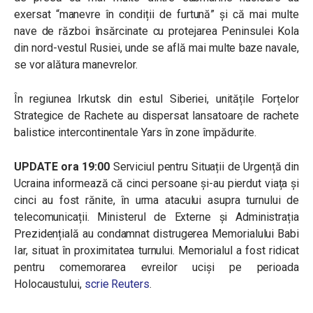
exersat “manevre în condiții de furtună” și că mai multe
nave de război însărcinate cu protejarea Peninsulei Kola
din nord-vestul Rusiei, unde se află mai multe baze navale,
se vor alătura manevrelor.
În regiunea Irkutsk din estul Siberiei, unitățile Forțelor
Strategice de Rachete au dispersat lansatoare de rachete
balistice intercontinentale Yars în zone împădurite.
UPDATE ora 19:00
Serviciul pentru Situații de Urgență din
Ucraina informează că cinci persoane și-au pierdut viața și
cinci au fost rănite, în urma atacului asupra turnului de
telecomunicații. Ministerul de Externe și Administrația
Prezidențială au condamnat distrugerea Memorialului Babi
Iar, situat în proximitatea turnului. Memorialul a fost ridicat
pentru comemorarea evreilor uciși pe perioada
Holocaustului,
scrie Reuters
.