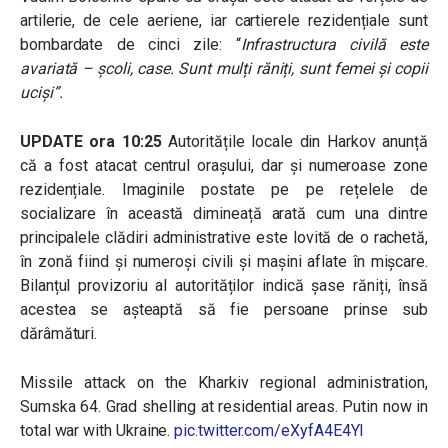
artilerie, de cele aeriene, iar cartierele rezidențiale sunt
bombardate de cinci zile: “
Infrastructura civilă este
avariată – școli, case. Sunt mulți răniți, sunt femei și copii
uciși”.
UPDATE ora 10:25
Autoritățile locale din Harkov anunță
că a fost atacat centrul orașului, dar și numeroase zone
rezidențiale. Imaginile postate pe pe rețelele de
socializare în această dimineață arată cum una dintre
principalele clădiri administrative este lovită de o rachetă,
în zonă fiind și numeroși civili și mașini aflate în mișcare.
Bilanțul provizoriu al autorităților indică șase răniți, însă
acestea se așteaptă să fie persoane prinse sub
dărâmături.
Missile attack on the Kharkiv regional administration,
Sumska 64. Grad shelling at residential areas. Putin now in
total war with Ukraine.
pic.twitter.com/eXyfA4E4YI