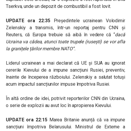
Tserkva, unde un depozit de combustibil a fost lovit.
UPDATE ora 22:35
Președintele ucrainean Volodimir
Zelenskiy a transmis, într-un reportaj pentru CNN și
Reuters, că Europa trebuie să aibă în vedere că “
dacă
Ucraina va cădea, atunci toate trupele (rusești) se vor afla
la granițele țărilor membre NATO”.
Liderul ucrainean a mai declarat că UE și SUA au ignorat
cererile Kievului de a impune sancțiuni Rusiei, preventiv,
înainte de începerea războiului. Zelenskiy a salutat totuși
acum impactul sancțiunilor impuse împotriva Rusiei.
În altă ordine de idei, potrivit reporterilor CNN din Ucraina,
o serie de explozii au avut loc în apropierea Kievului.
UPDATE ora 22:15
Marea Britanie anunță că va impune
sancțiuni împotriva Belarusului. Ministrul de Externe a