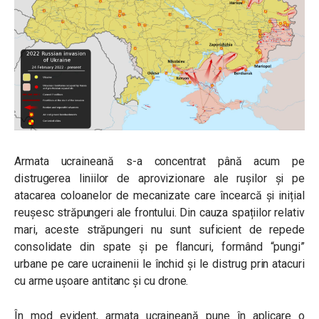
Armata ucraineană s-a concentrat până acum pe
distrugerea liniilor de aprovizionare ale rușilor și pe
atacarea coloanelor de mecanizate care încearcă și inițial
reușesc străpungeri ale frontului. Din cauza spațiilor relativ
mari, aceste străpungeri nu sunt suficient de repede
consolidate din spate și pe flancuri, formând “pungi”
urbane pe care ucrainenii le închid și le distrug prin atacuri
cu arme ușoare antitanc și cu drone.
În mod evident, armata ucraineană pune în aplicare o