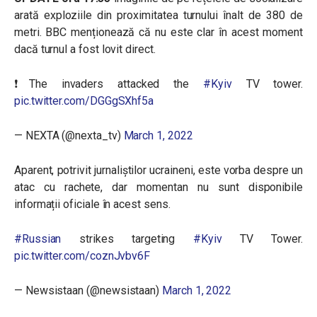
arată exploziile din proximitatea turnului înalt de 380 de
metri. BBC menționează că nu este clar în acest moment
dacă turnul a fost lovit direct.
❗️The invaders attacked the
#Kyiv
TV tower.
pic.twitter.com/DGGgSXhf5a
— NEXTA (@nexta_tv)
March 1, 2022
Aparent, potrivit jurnaliștilor ucraineni, este vorba despre un
atac cu rachete, dar momentan nu sunt disponibile
informații oficiale în acest sens.
#Russian
strikes targeting
#Kyiv
TV Tower.
pic.twitter.com/coznJvbv6F
— Newsistaan (@newsistaan)
March 1, 2022