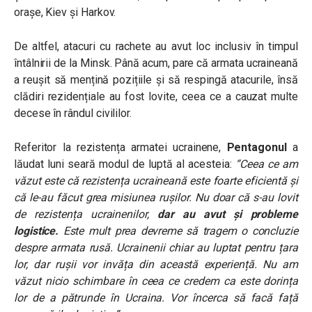
orașe, Kiev și Harkov.
De altfel, atacuri cu rachete au avut loc inclusiv în timpul
întâlnirii de la Minsk. Până acum, pare că armata ucraineană
a reușit să mențină pozițiile și să respingă atacurile, însă
clădiri rezidențiale au fost lovite, ceea ce a cauzat multe
decese în rândul civililor.
Referitor la rezistența armatei ucrainene,
Pentagonul
a
lăudat luni seară modul de luptă al acesteia:
“Ceea ce am
văzut este că rezistența ucraineană este foarte eficientă și
că le-au făcut grea misiunea rușilor. Nu doar că s-au lovit
de rezistența ucrainenilor,
dar au avut și probleme
logistice.
Este mult prea devreme să tragem o concluzie
despre armata rusă. Ucrainenii chiar au luptat pentru țara
lor, dar rușii vor invăța din această experiență. Nu am
văzut nicio schimbare în ceea ce credem ca este dorința
lor de a pătrunde în Ucraina. Vor încerca să facă față