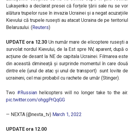
Lukașenko a declarat presei că forțele țării sale nu se vor
alătura trupelor ruse în invazia Ucrainei și a negat acuzațiile
Kievului că trupele rusești au atacat Ucraina de pe teritoriul
Belarusului. (
Reuters
)
UPDATE ora 12.30
Un număr mare de elicoptere rusești a
survolat nordul Kievului, de la Est spre NV, aparent, după o
acțiune de desant la NE de capitala Ucrainei. Filmarea este
din această dimineață și surprinde momentul în care două
dintre ele (unul de atac și unul de transport) sunt lovite de
ucraineni, cel mai probabil cu rachete de umăr (Stinger).
Two
#Russian
helicopters will no longer take to the air.
pic.twitter.com/ohggPrQqGG
— NEXTA (@nexta_tv)
March 1, 2022
UPDATE ora 12.00