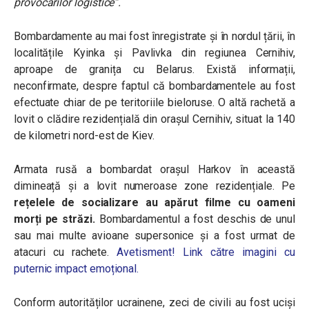
provocărilor logistice”.
Bombardamente au mai fost înregistrate și în nordul țării,
în
localitățile
Kyinka și Pavlivka din regiunea Cernihiv,
aproape de granița cu Belarus. Există informații,
neconfirmate, despre faptul că bombardamentele au fost
efectuate chiar de pe teritoriile bieloruse. O altă rachetă a
lovit o clădire rezidențială din orașul Cernihiv, situat la 140
de kilometri nord-est de Kiev.
Armata rusă a bombardat orașul Harkov în această
dimineață și a lovit numeroase zone rezidențiale.
Pe
r
ețelele de socializare au apărut filme cu oameni
morți pe străzi.
Bombardamentul a fost deschis de unul
sau mai multe avioane supersonice și a fost urmat de
atacuri cu rachete.
Avetisment! Link către imagini cu
puternic impact emoțional.
Conform autorităților ucrainene, zeci de civili au fost uciși