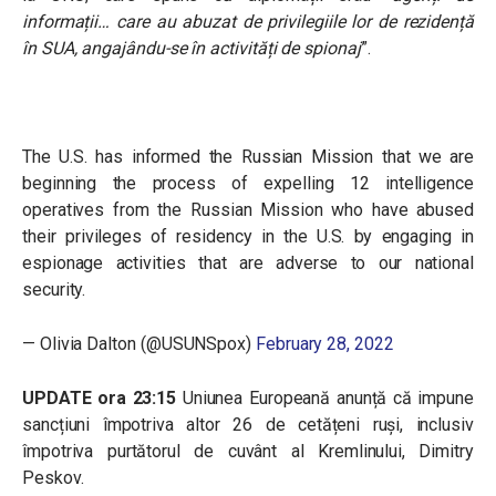
informații… care au abuzat de privilegiile lor de rezidență
în SUA, angajându-se în activități de spionaj
”.
The U.S. has informed the Russian Mission that we are
beginning the process of expelling 12 intelligence
operatives from the Russian Mission who have abused
their privileges of residency in the U.S. by engaging in
espionage activities that are adverse to our national
security.
— Olivia Dalton (@USUNSpox)
February 28, 2022
UPDATE ora 23:15
Uniunea Europeană anunță că impune
sancțiuni împotriva altor 26 de cetățeni ruși, inclusiv
împotriva purtătorul de cuvânt al Kremlinului, Dimitry
Peskov.