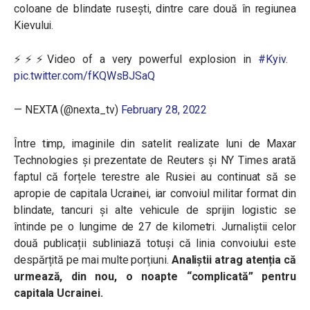
coloane de blindate rusești, dintre care două în regiunea
Kievului.
⚡️⚡️⚡️Video of a very powerful explosion in
#Kyiv
.
pic.twitter.com/fKQWsBJSaQ
— NEXTA (@nexta_tv)
February 28, 2022
Între timp, imaginile din satelit realizate luni de Maxar
Technologies și prezentate de Reuters și NY Times arată
faptul că forțele terestre ale Rusiei au continuat să se
apropie de capitala Ucrainei, iar convoiul militar format din
blindate, tancuri și alte
vehicule de sprijin logistic
se
întinde pe o lungime de 27 de kilometri. Jurnaliștii celor
două publicații subliniază totuși că linia convoiului este
despărțită pe mai multe porțiuni.
Analiștii atrag atenția că
urmează, din nou, o noapte “complicată” pentru
capitala Ucrainei.