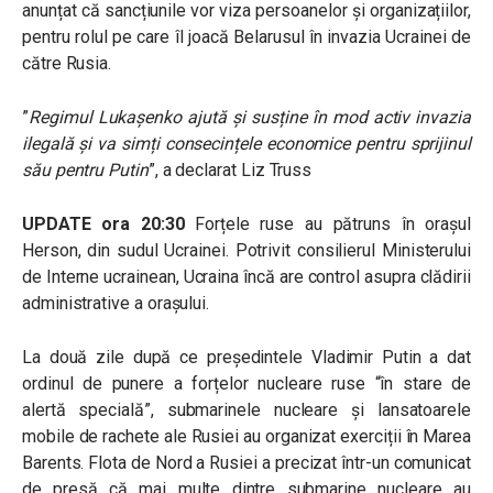
anunțat că sancțiunile vor viza persoanelor și organizațiilor,
pentru rolul pe care îl joacă Belarusul în invazia Ucrainei de
către Rusia.
”
Regimul Lukașenko ajută și susține în mod activ invazia
ilegală și va simți consecințele economice pentru sprijinul
său pentru Putin
”, a declarat Liz Truss
UPDATE ora 20:30
Forțele ruse au pătruns în orașul
Herson, din sudul Ucrainei. Potrivit consilierul Ministerului
de Interne ucrainean, Ucraina încă are control asupra clădirii
administrative a orașului.
La două zile după ce președintele Vladimir Putin a dat
ordinul de punere a forțelor nucleare ruse “în stare de
alertă specială”, submarinele nucleare și lansatoarele
mobile de rachete ale Rusiei au organizat exerciții în Marea
Barents. Flota de Nord a Rusiei a precizat într-un comunicat
de presă că mai multe dintre submarine nucleare au