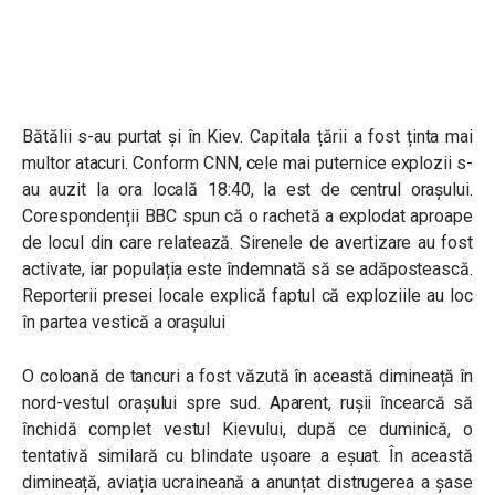
Bătălii s-au purtat și în Kiev. Capitala țării a fost ținta mai
multor atacuri. Conform CNN, cele mai puternice explozii s-
au auzit la ora locală 18:40, la est de centrul orașului.
Corespondenții BBC spun că o rachetă a explodat aproape
de locul din care relatează. Sirenele de avertizare au fost
activate, iar populația este îndemnată să se adăpostească.
Reporterii presei locale explică faptul că exploziile au loc
în partea vestică a orașului
O coloană de tancuri a fost văzută în această dimineață în
nord-vestul orașului spre sud. Aparent, rușii încearcă să
închidă complet vestul Kievului, după ce duminică, o
tentativă similară cu blindate ușoare a eșuat. În această
dimineață, aviația ucraineană a anunțat distrugerea a șase