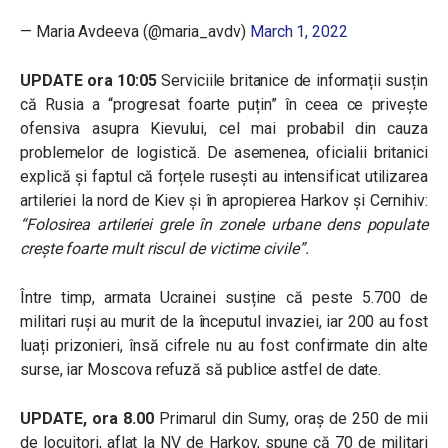
— Maria Avdeeva (@maria_avdv)
March 1, 2022
UPDATE ora 10:05
Serviciile britanice de informații susțin
că Rusia a “progresat foarte puțin” în ceea ce privește
ofensiva asupra Kievului, cel mai probabil din cauza
problemelor de logistică. De asemenea, oficialii britanici
explică și faptul că forțele rusești au intensificat utilizarea
artileriei la nord de Kiev și în apropierea Harkov și Cernihiv:
“Folosirea artileriei grele în zonele urbane dens populate
crește foarte mult riscul de victime civile”.
Între timp, armata Ucrainei susține că peste 5.700 de
militari ruși au murit de la începutul invaziei, iar 200 au fost
luați prizonieri, însă cifrele nu au fost confirmate din alte
surse, iar Moscova refuză să publice astfel de date.
UPDATE, ora 8.00
Primarul din Sumy, oraș de 250 de mii
de locuitori, aflat la NV de Harkov, spune că 70 de militari