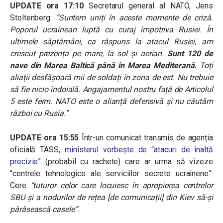
UPDATE ora 17:10
Secretarul general al NATO, Jens
Stoltenberg:
“Suntem uniți în aceste momente de criză.
Poporul ucrainean luptă cu curaj împotriva Rusiei. În
ultimele săptămâni, ca răspuns la atacul Rusiei, am
crescut prezența pe mare, la sol și aerian.
Sunt 120 de
nave din Marea Baltică până în Marea Mediterană.
Toți
aliații desfășoară mii de soldați în zona de est. Nu trebuie
să fie nicio îndoială. Angajamentul nostru față de Articolul
5 este ferm. NATO este o alianță defensivă și nu căutăm
război cu Rusia.”
UPDATE ora 15:55
Într-un comunicat transmis de agenția
oficială TASS,
ministerul vorbește de “atacuri de înaltă
precizie”
(probabil cu rachete) care ar urma să vizeze
“centrele tehnologice ale serviciilor secrete ucrainene”.
Cere
“tuturor celor care locuiesc în apropierea centrelor
SBU și a nodurilor de rețea [de comunicații] din Kiev să-și
părăsească casele”
.