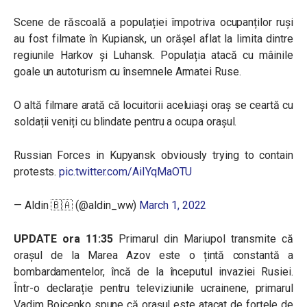
Scene de răscoală a populației împotriva ocupanților ruși
au fost filmate în Kupiansk, un orășel aflat la limita dintre
regiunile Harkov și Luhansk. Populația atacă cu mâinile
goale un autoturism cu însemnele Armatei Ruse.
O altă filmare arată că locuitorii aceluiași oraș se ceartă cu
soldații veniți cu blindate pentru a ocupa orașul.
Russian Forces in Kupyansk obviously trying to contain
protests.
pic.twitter.com/AiIYqMaOTU
— Aldin 🇧🇦 (@aldin_ww)
March 1, 2022
UPDATE ora 11:35
Primarul din Mariupol transmite că
orașul de la Marea Azov este o țintă constantă a
bombardamentelor, încă de la începutul invaziei Rusiei.
Într-o declarație pentru televiziunile ucrainene, primarul
Vadim Boicenko spune că orașul este atacat de forțele de