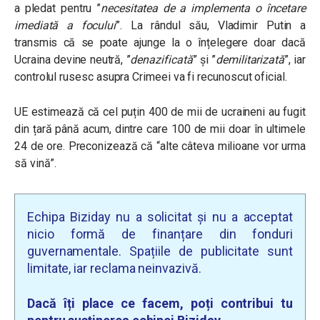
a pledat pentru ”
necesitatea de a implementa o încetare
imediată a focului
”. La rândul său, Vladimir Putin a
transmis că se poate ajunge la o înțelegere doar dacă
Ucraina devine neutră, ”
denazificată
” și ”
demilitarizată
”, iar
controlul rusesc asupra Crimeei va fi recunoscut oficial.
UE estimează că cel puțin 400 de mii de ucraineni au fugit
din țară până acum, dintre care 100 de mii doar în ultimele
24 de ore. Preconizează că “alte câteva milioane vor urma
să vină”.
Echipa Biziday nu a solicitat și nu a acceptat
nicio formă de finanțare din fonduri
guvernamentale. Spațiile de publicitate sunt
limitate, iar reclama neinvazivă.
Dacă îți place ce facem, poți contribui tu