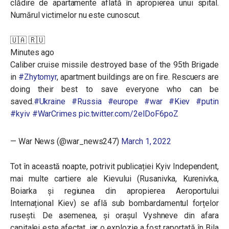
clădire de apartamente aflată în apropierea unui spital.
Numărul victimelor nu este cunoscut.
🇺🇦 🇷🇺
Minutes ago
Caliber cruise missile destroyed base of the 95th Brigade
in
#Zhytomyr
, apartment buildings are on fire. Rescuers are
doing their best to save everyone who can be
saved.
#Ukraine
#Russia
#europe
#war
#Kiev
#putin
#kyiv
#WarCrimes
pic.twitter.com/2eIDoF6poZ
— War News (@war_news247)
March 1, 2022
Tot în această noapte, potrivit publicației Kyiv Independent,
mai multe cartiere ale Kievului (Rusanivka, Kurenivka,
Boiarka și regiunea din apropierea Aeroportului
Internațional Kiev) se află sub bombardamentul forțelor
rusești. De asemenea, și orașul Vyshneve din afara
capitalei este afectat, iar o explozie a fost raportată în Bila