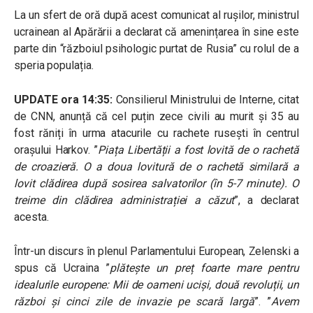
La un sfert de oră după acest comunicat al rușilor, ministrul
ucrainean al Apărării a declarat că amenințarea în sine este
parte din “războiul psihologic purtat de Rusia” cu rolul de a
speria populația.
UPDATE ora 14:35:
Consilierul Ministrului de Interne, citat
de CNN, anunță că cel puțin zece civili au murit și 35 au
fost răniți în urma atacurile cu rachete rusești în centrul
orașului Harkov. ”
Piața Libertății a fost lovită de o rachetă
de croazieră. O a doua lovitură de o rachetă similară a
lovit clădirea după sosirea salvatorilor (în 5-7 minute). O
treime din clădirea administrației a căzut
”, a declarat
acesta.
Într-un discurs în plenul Parlamentului European, Zelenski a
spus că Ucraina ”
plătește un preț foarte mare pentru
idealurile europene: Mii de oameni uciși, două revoluții, un
război și cinci zile de invazie pe scară largă
”. ”
Avem