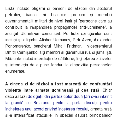
Lista include oligarhi și oameni de afaceri din sectorul
petrolier, bancar și financiar, precum și membri
guvernamentali, militari de nivel înalt și ”persoane care au
contribuit la răspândirea propagandei anti-ucrainene”, a
anunțat UE într-un comunicat. Pe lista sancțiunilor sunt
incluși și oligarhii Alisher Usmanov, Petr Aven, Alexander
Ponomarenko, bancherul Mihail Fridman, vicepremierul
Dmitri Cernîșenko, alți membri ai guvernului rus și jurnalişti.
Măsurile includ interdicții de călătorie, înghețarea activelor
și interdicția de a pune fonduri la dispoziția persoanelor
enumerate.
A cincea zi de război a fost marcată de confruntări
violente între armata ucraineană și cea rusă
. Chiar
dacă astăzi
delegații din partea celor două țări s-au întâlnit
la graniță cu Belarusul pentru a purta discuții pentru
încheierea unui acord privind încetarea focului
, armata rusă
și-a intensificat atacurile, în special asupra principalelor