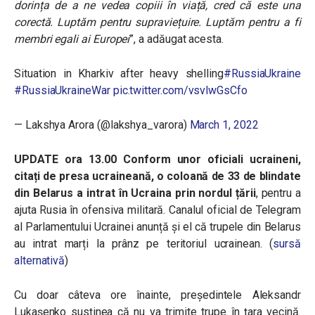
dorința de a ne vedea copiii în viață, cred că este una
corectă. Luptăm pentru supraviețuire. Luptăm pentru a fi
membri egali ai Europei
”, a adăugat acesta.
Situation in Kharkiv after heavy shelling
#RussiaUkraine
#RussiaUkraineWar
pic.twitter.com/vsvlwGsCfo
— Lakshya Arora (@lakshya_varora)
March 1, 2022
UPDATE ora 13.00 Conform unor oficiali ucraineni,
citați de presa ucraineană, o coloană de 33 de blindate
din Belarus a intrat în Ucraina prin nordul țării
, pentru a
ajuta Rusia în ofensiva militară. Canalul oficial de Telegram
al Parlamentului Ucrainei anunță și el că trupele din Belarus
au intrat marți la prânz pe teritoriul ucrainean. (
sursă
alternativă
)
Cu doar câteva ore înainte, președintele Aleksandr
Lukașenko susținea că nu va trimite trupe în țara vecină.