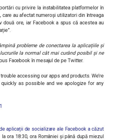
tări cu privire la instabilitatea platformelor în
 care au afectat numeroși utilizatori din întreaga
v două ore, iar Facebook a spus că acestea au
ație”.
tâmpină probleme de conectarea la aplicațiile și
ucrurile la normal cât mai curând posibil și ne
spus Facebook în mesajul de pe Twitter.
 trouble accessing our apps and products. We’re
 quickly as possible and we apologize for any
1
 de aplicații de socializare ale Facebook a căzut
e la ora 18:30, ora României și până după miezul