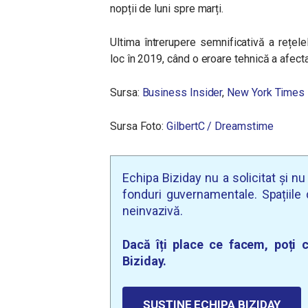
nopții de luni spre marți.
Ultima întrerupere semnificativă a rețel
loc în 2019, când o eroare tehnică a afec
Sursa:
Business Insider
,
New York Times
Sursa Foto:
GilbertC / Dreamstime
Echipa Biziday nu a solicitat și n
fonduri guvernamentale. Spațiile d
neinvazivă.
Dacă îți place ce facem, poți c
Biziday.
SUSȚINE ECHIPA BIZIDAY