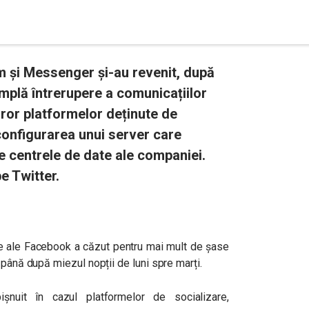
 și Messenger și-au revenit, după
amplă întrerupere a comunicațiilor
uror platformelor deținute de
onfigurarea unui server care
e centrele de date ale companiei.
e Twitter.
are ale Facebook a căzut pentru mai mult de șase
 până după miezul nopții de luni spre marți.
șnuit în cazul platformelor de socializare,