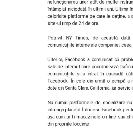
nefuncționarea unor atât de multe instru
întâmplat niciodată în ultimii ani. Ultima
celorlalte platforme pe care le deține, a 
site-ul timp de 24 de ore.
Potrivit NY Times, de această dată n
comunicațiile interne ale companiei, ceea c
Ulterior, Facebook a comunicat că proble
sale de internet care coordonează traficul
comunicațiile și a intrat în cascadă căt
Facebook. În cele din urmă o echipă a r
date din Santa Clara, California, iar servici
Nu numai platformele de socializare nu
întreaga planetă folosesc Facebook pentru 
așa cum ar fi magazinele on-line sau chia
din propriile locuințe