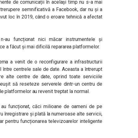
mente de comunicații în același timp nu s-a mai
 întrerupere semnificativă a Facebook, dar nu și a
avut loc în 2019, când o eroare tehnică a afectat
-au funcționat nici măcar instrumentele și
e a făcut și mai dificilă repararea platformelor.
ma a venit de o reconfigurare a infrastructurii
 între centrele sale de date. Aceasta a întrerupt
re alte centre de date, oprind toate serviciile
eușit să reseteze serverele dintr-un centru de
ile platformelor au revenit treptat la normal.
 au funcționat, căci milioane de oameni de pe
înregistrare și plată la numeroase alte servicii,
r pentru funcționarea televizoarelor inteligente