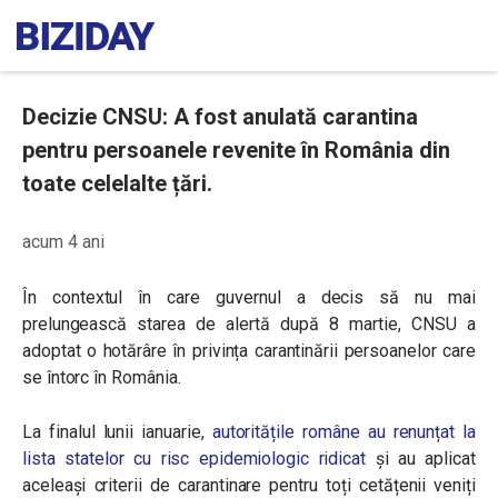
Decizie CNSU: A fost anulată carantina
pentru persoanele revenite în România din
toate celelalte țări.
acum 4 ani
În contextul în care guvernul a decis să nu mai
prelungească starea de alertă după 8 martie, CNSU a
adoptat o hotărâre în privința carantinării persoanelor care
se întorc în România.
La finalul lunii ianuarie,
autoritățile române au renunțat la
lista statelor cu risc epidemiologic ridicat
și au aplicat
aceleași criterii de carantinare pentru toți cetățenii veniți