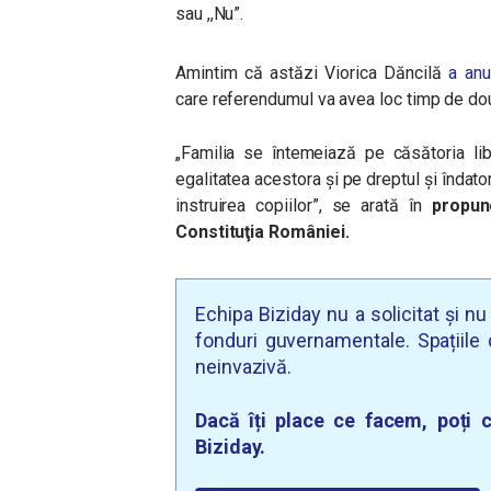
sau ,,Nu”.
Amintim că astăzi Viorica Dăncilă
a anu
care referendumul va avea loc timp de dou
„Familia se întemeiază pe căsătoria lib
egalitatea acestora şi pe dreptul şi îndator
instruirea copiilor”, se arată în
propun
Constituţia României.
Echipa Biziday nu a solicitat și n
fonduri guvernamentale. Spațiile d
neinvazivă.
Dacă îți place ce facem, poți c
Biziday.