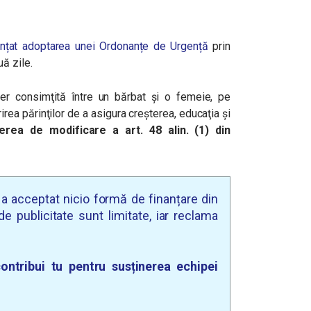
nțat adoptarea unei Ordonanțe de Urgență
prin
ă zile.
er consimţită între un bărbat şi o femeie, pe
irea părinţilor de a asigura creşterea, educaţia şi
erea de modificare a art. 48 alin. (1) din
u a acceptat nicio formă de finanțare din
e publicitate sunt limitate, iar reclama
ontribui tu pentru susținerea echipei