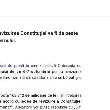
vizuirea Constituției va fi de peste
ernului.
icat de presă
în care detaliază Ordonanța de
mului de pe 6-7 octombrie
pentru revizuirea
ca fiind formată din căsătoria între un bărbat și o
osta 163,712 de milioane de lei,
iar
întrebarea
de acord cu legea de revizuire a Constituţiei
ament?”.
Alegătorii vor putea răspunde cu ,,Da”