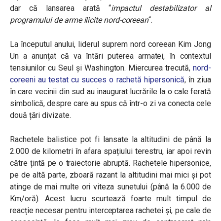
dar că lansarea arată
“
impactul destabilizator al
programului de arme ilicite nord-coreean
“.
La începutul anului, liderul suprem nord coreean Kim Jong
Un a anunțat că va întări puterea armatei, în contextul
tensiunilor cu Seul și Washington. Miercurea trecută,
nord-
coreeni au testat cu succes o rachetă hipersonică
, în ziua
în care vecinii din sud au inaugurat lucrările la o cale ferată
simbolică, despre care au spus că într-o zi va conecta cele
două țări divizate.
Rachetele balistice pot fi lansate la altitudini de până la
2.000 de kilometri în afara spațiului terestru, iar apoi revin
către țintă pe o traiectorie abruptă. Rachetele hipersonice,
pe de altă parte, zboară razant la altitudini mai mici și pot
atinge de mai multe ori viteza sunetului (până la 6.000 de
Km/oră). Acest lucru scurtează foarte mult timpul de
reacție necesar pentru interceptarea rachetei și, pe cale de