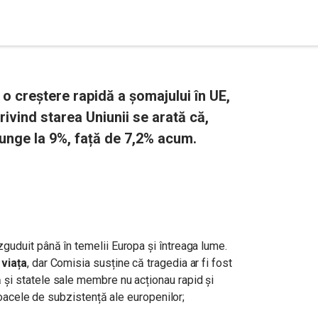
 creștere rapidă a șomajului în UE,
rivind starea Uniunii se arată că,
ajunge la 9%, față de 7,2% acum.
uduit până în temelii Europa și întreaga lume.
 viața
, dar Comisia susține că tragedia ar fi fost
și statele sale membre nu acționau rapid și
jloacele de subzistență ale europenilor;