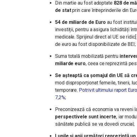
Din martie au fost adoptate
828 de măs
de stat
prin care întreprinderile din Eu
54 de miliarde de Euro
au fost institu
investiții, pentru a asigura lichidități în
medicale. Sprijinul direct al UE se ridic
de euro au fost disponibilizate de BEI;
Suma totală mobilizată pentru
interve
miliarde euro
, ceea ce reprezintă pest
Se așteaptă ca șomajul din UE să cr
mod disproporționat femeile, tinerii, luc
temporare.
Potrivit ultimului raport Eur
7,2%;
Preconizează că economia va reveni la 
perspectivele sunt incerte
, iar modu
sănătate publică se va dovedi crucial;
Lunile și anii următori reprezintă u