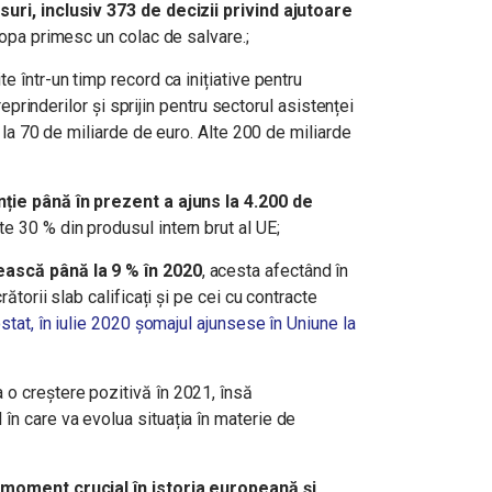
uri, inclusiv 373 de decizii privind ajutoare
ropa primesc un colac de salvare.;
ite într-un timp record ca inițiative pentru
treprinderilor și sprijin pentru sectorul asistenței
[ la 70 de miliarde de euro. Alte 200 de miliarde
nție până în prezent a ajuns la 4.200 de
e 30 % din produsul intern brut al UE;
ească până la 9 % în 2020
, acesta afectând în
rătorii slab calificați și pe cei cu contracte
ostat, în iulie 2020 șomajul ajunsese în Uniune la
o creștere pozitivă în 2021, însă
l în care va evolua situația în materie de
n moment crucial în istoria
europeană și