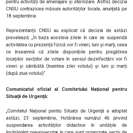
pentru activități de amenajare și sterilizare. Astfel, decizia
CNSU contrazicea măsura autorităților locale, anunțată pe
18 septembrie.
Reprezentanții CNSU au explicat că decizia de astăzi
prevalează: „În baza acesteia zilele în care se suspendă
activitatea cu prezență fizică vor fi vineri, luni și marți, ceea
ce înseamnă că zilele disponibile pentru pregătirea
locațiilor secțiilor de votare în sensul dezinfectării vor fi
vineri și sâmbătă (înaintea zilei votului) și luni și marți
(după ziua votului)”.
Comunicatul oficial al Comitetului Național pentru
Situații de Urgență:
„Comitetul Național pentru Situații de Urgență a adoptat
astăzi, 23 septembrie, Hotărârea numărul 46 privind
suspendarea activităților didactice în unitățile de
învățământ preuniversitar în care sunt organizate secții de