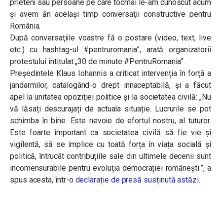
prieteni sau persoane pe care tocmai le-am cunoscut acum
şi avem ăn acelaşi timp conversaţii constructive pentru
România.
După conversaţiile voastre fă o postare (video, text, live
etc.) cu hashtag-ul #pentruromania”, arată organizatorii
protestului intitulat „30 de minute #PentruRomania”.
Președintele Klaus Iohannis a criticat intervenția în forță a
jandarmilor, catalogând-o drept innaceptabilă, și a făcut
apel la unitatea opoziției politice și la societatea civilă: „Nu
vă lăsați descurajați de actuala situație. Lucrurile se pot
schimba în bine. Este nevoie de efortul nostru, al tuturor.
Este foarte important ca societatea civilă să fie vie și
vigilentă, să se implice cu toată forța în viața socială și
politică, întrucât contribuțiile sale din ultimele decenii sunt
incomensurabile pentru evoluția democrației românești.”, a
spus acesta, într-o
declarație de presă susținută astăzi.