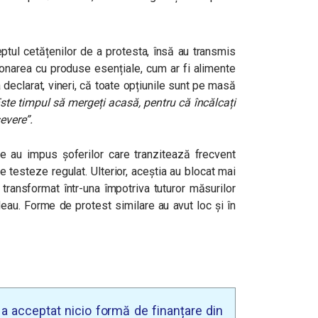
ptul cetățenilor de a protesta, însă au transmis
onarea cu produse esențiale, cum ar fi alimente
 declarat, vineri, că toate opțiunile sunt pe masă
Este timpul să mergeți acasă, pentru că încălcați
severe”.
ile au impus șoferilor care tranzitează frecvent
testeze regulat. Ulterior, aceștia au blocat mai
 transformat într-una împotriva tuturor măsurilor
deau. Forme de protest similare au avut loc și în
u a acceptat nicio formă de finanțare din