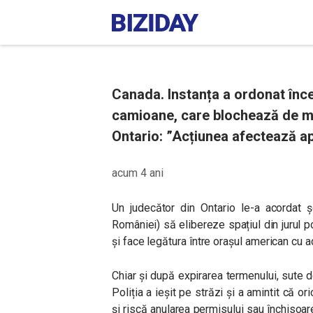
Canada. Instanța a ordonat înce
camioane, care blochează de mai
Ontario: ”Acțiunea afectează a
acum 4 ani
Un judecător din Ontario le-a acordat ș
României) să elibereze spațiul din jurul 
și face legătura între orașul american cu 
Chiar și după expirarea termenului, sute d
Poliția a ieșit pe străzi și a amintit că o
și riscă anularea permisului sau închisoar