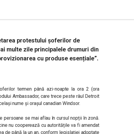
tarea protestului șoferilor de
 multe zile principalele drumuri din
provizionarea cu produse esențiale”.
oferilor termen până azi-noapte la ora 2 (ora
podului Ambassador, care trece peste râul Detroit
același nume și orașul canadian Windsor.
e persoane se mai aflau în cursul nopții în zonă.
ricine nu cooperează cu autoritățile va fi amendat
ea de până la un an, conform legislației adoptate