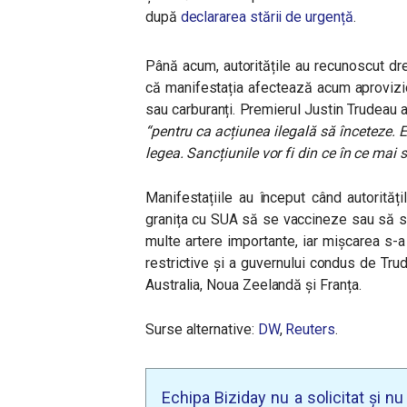
după
declararea stării de urgență
.
Până acum, autoritățile au recunoscut dre
că manifestația afectează acum aprovizi
sau carburanți. Premierul Justin Trudeau a
“pentru ca acțiunea ilegală să înceteze. 
legea. Sancțiunile vor fi din ce în ce mai 
Manifestațiile au început când autorităț
granița cu SUA să se vaccineze sau să se 
multe artere importante, iar mișcarea s-a
restrictive și a guvernului condus de Tru
Australia, Noua Zeelandă și Franța.
Surse alternative:
DW
,
Reuters
.
Echipa Biziday nu a solicitat și n