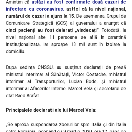
Amintim că
astăzi au fost confirmate două cazuri de
infectare cu coronavir
us.
astfel că la nivel național,
numărul de cazuri a ajuns la 15
. De asemenea, Grupul de
Comunicare Strategică (GCS) al guvernului a anunțat că
cinci pacienți au fost delarați „vindecați”
. Totodată, la
nivel național alte 11 persoane se află în carantină
instituționalizată, iar aproape 13 mii sunt în izolare la
domiciliu.
După ședința CNSSU, au susținut declarații de presă
ministrul interimar al Sănătății, Victor Costache, ministrul
interimar al Transporturilor, Lucian Bode, și ministrul
interimar al Afacerilor Interne, Marcel Vela și secretarul de
stat Raed Arafat.
Principalele declarații ale lui Marcel Vela:
„Se aprobă suspendarea zborurilor spre Italia și din Italia
către România, începând cu 9 martie 2020, ora 12, până pe