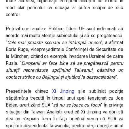
toate acestea, diplomații europeni acceptă că există în
mod clar pericolul ca situația ar putea scăpa de sub
control.
Potrivit unei analize Politico, liderii UE sunt îndemnați să
acorde mai multă atenție subiectului și să se pregătească.
“
Cele mai proaste scenarii se întâmplă uneori
”, a afirmat
Boris Ruge, vicepreședintele Conferinței de Securitate de
la München, citând ca exemplu invadarea Ucrainei de către
Rusia. “
Europenii ar face bine să se pregătească pentru
situații neprevăzute, sprijinind Taiwanul, păstrând un
contact strâns cu Beijingul și ajutând la dezescaladare
”.
Președintele chinez
Xi Jinping
și-a subliniat poziția
săptămâna trecută în timpul unui apel tensionat cu Joe
Biden, avertizând SUA “
să nu se joace cu focul
” în privința
situației din Taiwan. Analiştii cred că Xi Jinping va dori să
dea un răspuns ferm în faţa oricărui semn că SUA va
sprijini independenţa Taiwanului, pentru că-și dorește un al