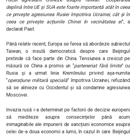
deplină între UE și SUA este foarte importantă atât în ​​ceea
ce privește agresiunea Rusiei împotriva Ucrainei, cât și în
ceea ce privește acțiunile Chinei în vecinătatea ei
”, a
declarat Paet.
Până relativ recent, Europa se ferea să abordeze subiectul
Taiwan, o insulă democratică despre care Beijingul
pretinde că face parte din China. Tensiunea a crescut pe
măsură ce China a promis un “
parteneriat fără limite
” cu
Rusia și a urmat linia Kremlinului privind așa-numita
“
operațiune militară specială
” împotriva Ucrainei, refuzând
să se alinieze cu Occidentul și să condamne agresiunea
Moscovei.
Invazia rusă i-a determinat pe factorii de decizie europeni
să mediteze asupra consecințelor până acum
inimaginabile ale impunerii de sancțiuni economice asupra
celei de-a doua economii a lumii, în cazul în care Beijingul