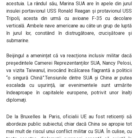
acestuia. La rândul său, Marina SUA are în apele din jurul
insulei portavionul USS Ronald Reagan și protavionul USS
Tripoli, acesta din urmă cu avioane F-35 cu decolare
verticală. Ambele nave americane au câte un grup de luptă
în jurul lor, constând în distrugătoare, crucișătoare și
submarine.
Beijingul a amenințat că va reacționa inclusiv militar dacă
președintele Camerei Reprezentanților SUA, Nancy Pelosi,
va vizita Taiwanul, invocând încălcarea flagrantă a politicii
“o singură Chină”.Tensiunile dintre SUA și China ar putea
escalada cu ușurință, iar evenimentele sunt urmărite
îndeaproape în capitalele europene, potrivit unor înalți
diplomați.
De la Bruxelles la Paris, oficialii UE au fost reticenți să
abordeze public subiectul, chiar dacă China se apropie tot
mai mult de riscul unui conflict militar cu SUA. În culise, cu