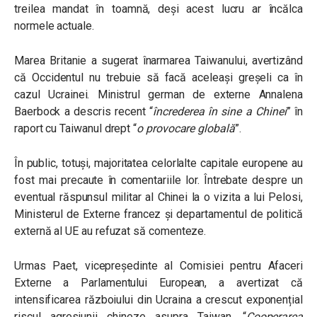
treilea mandat în toamnă, deși acest lucru ar încălca
normele actuale.
Marea Britanie a sugerat înarmarea Taiwanului, avertizând
că Occidentul nu trebuie să facă aceleași greșeli ca în
cazul Ucrainei. Ministrul german de externe Annalena
Baerbock a descris recent “
încrederea în sine a Chinei
” în
raport cu Taiwanul drept “
o provocare globală
”.
În public, totuși, majoritatea celorlalte capitale europene au
fost mai precaute în comentariile lor. Întrebate despre un
eventual răspunsul militar al Chinei la o vizita a lui Pelosi,
Ministerul de Externe francez și departamentul de politică
externă al UE au refuzat să comenteze.
Urmas Paet, vicepreședinte al Comisiei pentru Afaceri
Externe a Parlamentului European, a avertizat că
intensificarea războiului din Ucraina a crescut exponențial
riscul agresiunii chineze asupra Taiwan. “
Cooperarea