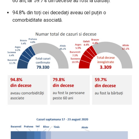
60 ani, iar 59.7% din decese au fost la bărbați.
94.8% din toți cei decedați aveau cel puțin o
comorbiditate asociată.