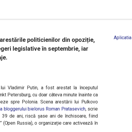
Aplicatia
stările politicienilor din opoziție,
geri legislative în septembrie, iar
je.
lui Vladimir Putin, a fost arestat la începutul
nkt Petersburg, cu doar câteva minute înainte ca
eze spre Polonia. Scena arestării lui Pulkovo
, a bloggerului bielorus Roman Pratasevich
, scrie
 39 de ani, riscă șase ani de închisoare, fiind
” (Open Russia), o organizație care activează în