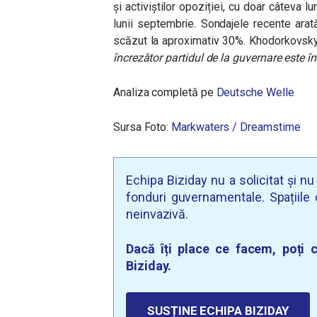
și activiștilor opoziției, cu doar câteva l
lunii septembrie. Sondajele recente arată
scăzut la aproximativ 30%. Khodorkovsky
încrezător partidul de la guvernare este în
Analiza completă pe
Deutsche Welle
Sursa Foto:
Markwaters / Dreamstime
Echipa Biziday nu a solicitat și n
fonduri guvernamentale. Spațiile d
neinvazivă.
Dacă îți place ce facem, poți c
Biziday.
SUSȚINE ECHIPA BIZIDAY