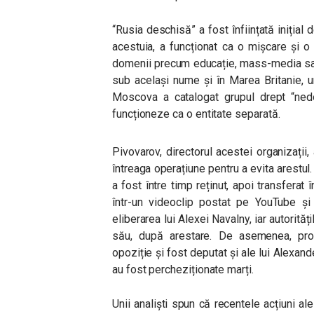
“Rusia deschisă” a fost înființată iniția
acestuia, a funcționat ca o mișcare și o
domenii precum educație, mass-media sau s
sub același nume și în Marea Britanie, 
Moscova a catalogat grupul drept “nedor
funcționeze ca o entitate separată.
Pivovarov, directorul acestei organizații,
întreaga operațiune pentru a evita arestul.
a fost între timp reținut, apoi transferat 
într-un videoclip postat pe YouTube și 
eliberarea lui Alexei Navalny, iar autorităț
său, după arestare. De asemenea, propr
opoziție și fost deputat și ale lui Alexand
au fost percheziționate marți.
Unii analiști spun că recentele acțiuni al