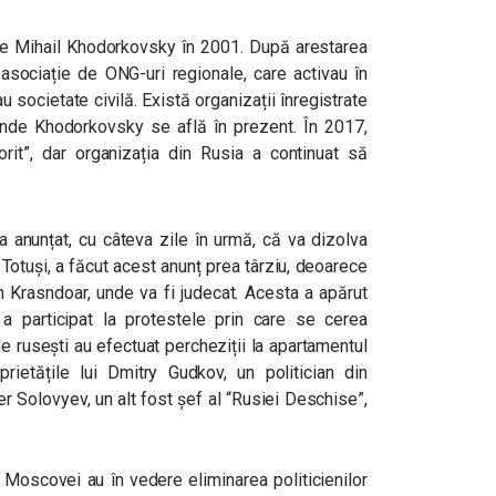
l de Mihail Khodorkovsky în 2001. După arestarea
 asociație de ONG-uri regionale, care activau în
ocietate civilă. Există organizații înregistrate
unde Khodorkovsky se află în prezent. În 2017,
it”, dar organizația din Rusia a continuat să
 a anunțat, cu câteva zile în urmă, că va dizolva
 Totuși, a făcut acest anunț prea târziu, deoarece
în Krasndoar, unde va fi judecat.
Acesta a apărut
a participat la protestele prin care se cerea
ile rusești au efectuat percheziții la apartamentul
ietățile lui Dmitry Gudkov, un politician din
er Solovyev, un alt fost șef al “Rusiei Deschise”,
e Moscovei au în vedere eliminarea politicienilor