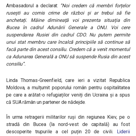
Ambasadorul a declarat:
”Noi credem că membri forțelor
rusești au comis crime de război și ar trebui să fie
anchetați. Mâine dimineață voi prezenta situația din
Bucea în cadrul Adunării Generale a ONU. Voi cere
suspendarea Rusiei din cadrul CDO. Nu putem permite
unui stat membru care încalcă principiile să continue să
facă parte din acest consiliu. Credem că a venit momentul
ca Adunarea Generală a ONU să suspende Rusia din acest
consiliu”.
Linda Thomas-Greenfield, care ieri a vizitat Republica
Moldova, a mulțumit poporului român pentru ospitalitatea
pe care a arătat-o refugiaților veniți din Ucraina și a spus
că SUA rămân un partener de nădejde.
În urma retragerii militarilor ruși din regiunea Kiev, pe o
stradă din Bucea (la nord-vest de capitală) au fost
descoperite trupurile a cel puțin 20 de civili.
Liderii