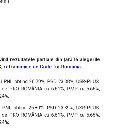
turi)
vind rezultatele parțiale din țară la alegerile
C,
retransmise de Code for Romania
:
ri
PNL obține
26.79%
, PSD
23.38%
, USR-PLUS
ate de PRO ROMÂNIA cu 6.61%, PMP cu 5.66%,
24%;
i
PNL obține
26.80
%, PSD 23.39%, USR-PLUS
mate de PRO ROMÂNIA cu 6.61%, PMP cu 5.66%,
24%;