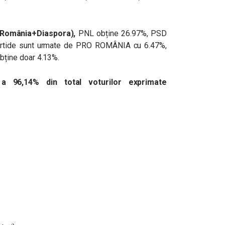
(România+Diaspora),
PNL obține
26.97%
, PSD
partide sunt urmate de PRO ROMÂNIA cu 6.47%,
ține doar 4.13%.
a 96,14% din total voturilor exprimate