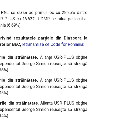
PNL se clasa pe primul loc cu 28.25% dintre
SR-PLUS cu 16.62%. UDMR se situa pe locul al
nia (6.69%).
rivind rezultatele parțiale din Diaspora la
datelor BEC,
retransmise de Code for Romania
:
ile din străinătate,
Alianța USR-PLUS obține
dependentul George Simion reușește să strângă
.78%
).
ile din străinătate,
Alianța USR-PLUS obține
dependentul George Simion reușește să strângă
.95%
).
ile din străinătate
, Alianța USR-PLUS obține
ependentul George Simion reușește să strângă
14%).