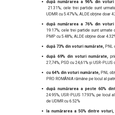
după numărarea a 96% din voturi
21.31%; cele trei partide sunt ur
UDMR cu 5.47%%; ALDE obține doar 4.
după numărarea a 76% din voturi
19.17%; cele trei partide sunt urma
PMP cu 5.48%; ALDE obține doar 4.32
după 73% din voturi numărate,
PNL o
după 69% din voturi numărate,
pri
27,74%, PSD cu 24,61% și USR-PLUS c
cu 64% din voturi numărate,
PNL obț
PRO ROMÂNIA rămâne pe locul al patr
după numărarea a peste 60% dintr
24.95%, USR-PLUS 17.93%; pe locul al
de UDMR cu 6.52%
la numărarea a 50% dintre voturi,