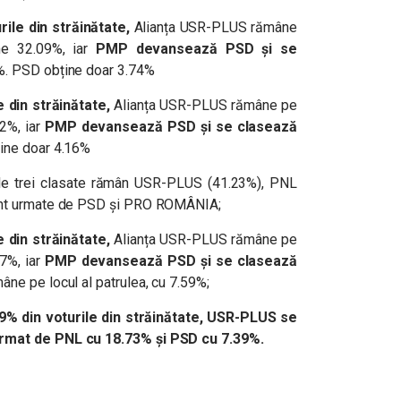
rile din străinătate,
Alianța USR-PLUS rămâne
ne 32.09%, iar
PMP devansează PSD și se
%. PSD obține doar 3.74%
 din străinătate,
Alianța USR-PLUS rămâne pe
2%, iar
PMP devansează PSD și se clasează
ine doar 4.16%
e trei clasate rămân USR-PLUS (41.23%), PNL
sunt urmate de PSD și PRO ROMÂNIA;
 din străinătate,
Alianța USR-PLUS rămâne pe
7%, iar
PMP devansează PSD și se clasează
ne pe locul al patrulea, cu 7.59%;
9% din voturile din străinătate, USR-PLUS se
urmat de PNL cu 18.73% și PSD cu 7.39%.