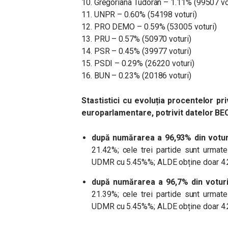
10. Gregoriana Tudoran – 1.11% (99507 vo
11. UNPR – 0.60% (54198 voturi)
12. PRO DEMO – 0.59% (53005 voturi)
13. PRU – 0.57% (50970 voturi)
14. PSR – 0.45% (39977 voturi)
15. PSDI – 0.29% (26220 voturi)
16. BUN – 0.23% (20186 voturi)
Stastistici cu evoluția procentelor pri
europarlamentare, potrivit datelor BE
după numărarea a 96,93% din votu
21.42%
;
cele trei partide sunt urm
UDMR cu 5.45%%; ALDE obține doar 4.
după numărarea a 96,7% din votur
21.39%; cele trei partide sunt ur
UDMR cu 5.45%%; ALDE obține doar 4.