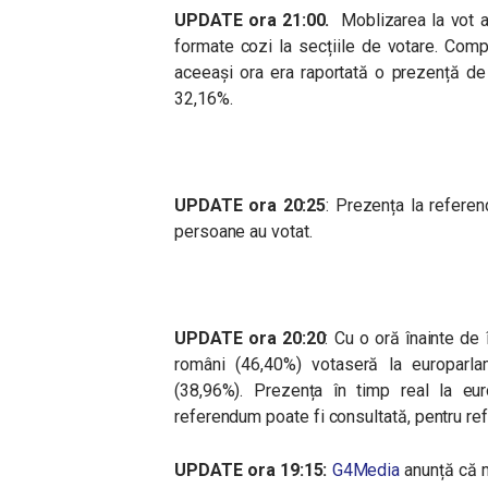
UPDATE ora 21:00.
Moblizarea la vot a 
formate cozi la secțiile de votare. Compa
aceeași ora era raportată o prezență de
32,16%.
UPDATE ora 20:25
: Prezența la refere
persoane au votat.
UPDATE
ora 20:20
: Cu o oră înainte de 
români (46,40%) votaseră la europarla
(38,96%). Prezența în timp real la euro
referendum poate fi consultată, pentru r
UPDATE ora 19:15:
G4Media
anunță că m