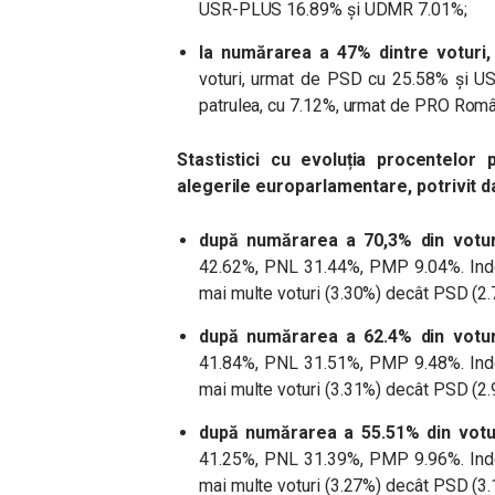
USR-PLUS 16.89% și UDMR 7.01%;
la numărarea a 47% dintre voturi,
voturi, urmat de PSD cu 25.58% și U
patrulea, cu 7.12%, urmat de PRO Româ
Stastistici cu evoluția procentelor p
alegerile europarlamentare, potrivit 
după numărarea a
70,3% din votur
42.62%
, PNL
31.44%
, PMP
9.04%
. In
mai multe voturi (
3.30%
) decât PSD (
2
după numărarea a
62.4% din votur
41.84%
, PNL
31.51%
, PMP
9.48%
. In
mai multe voturi (
3.31%
) decât PSD (
2
după numărarea a
55.51% din votur
41.25%, PNL 31.39%, PMP 9.96%. Ind
mai multe voturi (3.27%) decât PSD (3.