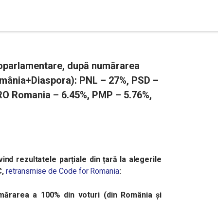
uroparlamentare, după numărarea
România+Diaspora): PNL – 27%, PSD –
RO Romania – 6.45%, PMP – 5.76%,
vind rezultatele parțiale din țară la alegerile
C,
retransmise de Code for Romania
:
mărarea a 100% din voturi (din România și