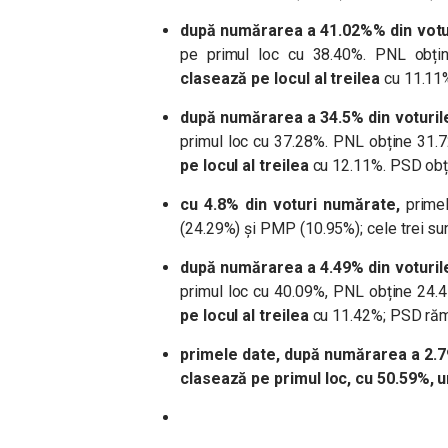
după numărarea a
41.02%
% din votu
pe primul loc cu
38.40
%. PNL obți
clasează pe locul al treilea
cu
11.11
după numărarea a 34.5% din voturile
primul loc cu
37.28%. PNL obține 31.7
pe locul al treilea
cu
12.11%. PSD obț
cu 4.8% din voturi numărate,
primel
(24.29%) și PMP (10.95%); cele trei 
după numărarea a 4.49% din voturile
primul loc cu 40.09%, PNL obține 24.4
pe locul al treilea
cu 11.42%; PSD rămâ
primele date, după numărarea a 2.7
clasează pe primul loc, cu 50.59%, 