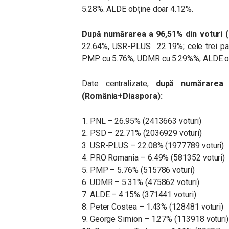
5.28%. ALDE obține doar 4.12%.
După numărarea a 96,51% din voturi 
22.64%
, USR-PLUS
22.19%
;
cele trei 
PMP cu 5.76%, UDMR cu 5.29%%; ALDE ob
Date centralizate,
după numărarea 
(România+Diaspora):
1. PNL – 26.95% (2413663 voturi)
2. PSD – 22.71% (2036929 voturi)
3. USR-PLUS – 22.08% (1977789 voturi)
4. PRO Romania – 6.49% (581352 voturi)
5. PMP – 5.76% (515786 voturi)
6. UDMR – 5.31% (475862 voturi)
7. ALDE – 4.15% (371441 voturi)
8. Peter Costea – 1.43% (128481 voturi)
9. George Simion – 1.27% (113918 voturi)