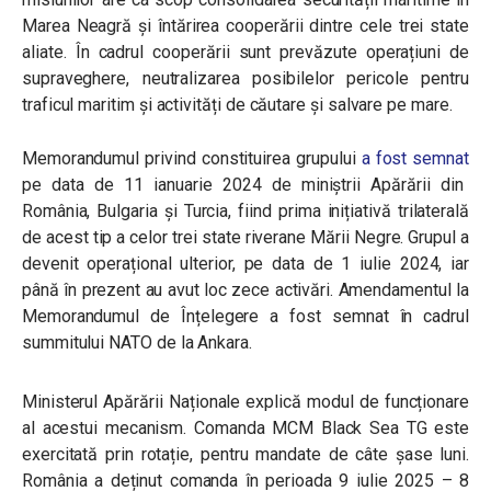
Marea Neagră și întărirea cooperării dintre cele trei state
aliate. În cadrul cooperării sunt prevăzute operațiuni de
supraveghere, neutralizarea posibilelor pericole pentru
traficul maritim și activități de căutare și salvare pe mare.
Memorandumul privind constituirea grupului
a fost semnat
pe data de 11 ianuarie 2024 de miniștrii Apărării din
România, Bulgaria și Turcia, fiind prima inițiativă trilaterală
de acest tip a celor trei state riverane Mării Negre. Grupul a
devenit operațional ulterior, pe data de 1 iulie 2024, iar
până în prezent au avut loc zece activări. Amendamentul la
Memorandumul de Înțelegere a fost semnat în cadrul
summitului NATO de la Ankara.
Ministerul Apărării Naționale explică modul de funcționare
al acestui mecanism. Comanda MCM Black Sea TG este
exercitată prin rotație, pentru mandate de câte șase luni.
România a deținut comanda în perioada 9 iulie 2025 – 8