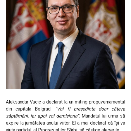
Aleksandar Vucic a declarat la un miting proguvernamental
din capitala Belgrad:
“Voi fi președinte doar câteva
săptămâni, iar apoi voi demisiona”
. Mandatul lui urma să
expire la jumătatea anului viitor. El a mai declarat că își va
ajuta partidul, al Progresiștilor Sârbi, să câștige alegerile.