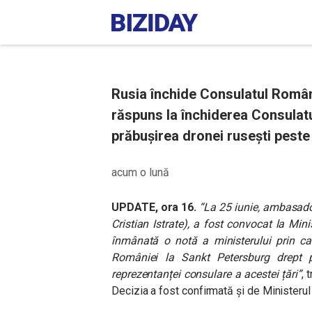
Rusia închide Consulatul Român
răspuns la închiderea Consulatu
prăbușirea dronei rusești peste 
acum o lună
UPDATE, ora 16.
“La 25 iunie, ambasador
Cristian Istrate), a fost convocat la Mini
înmânată o notă a ministerului prin ca
României la Sankt Petersburg drept 
reprezentanței consulare a acestei țări”
, 
Decizia a fost confirmată și de Ministerul