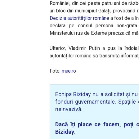
României, din cei peste patru ani de răzb
un bloc din municipiul Galați, provocând
Decizia autorităților române
a fost de a în
declara pe consul persona non-grata
Ministerului rus de Externe preciza că măsu
Ulterior, Vladimir Putin a pus la îndoi
autorităților române să transmită informaț
Foto:
mae.ro
Echipa Biziday nu a solicitat și n
fonduri guvernamentale. Spațiile d
neinvazivă.
Dacă îți place ce facem, poți c
Biziday.