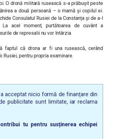
oi. O dronă militară rusească s-a prăbușit peste
 rănirea a două persoană – o mamă și copilul ei.
chide Consulatul Rusiei de la Constanța și de a-l
. La acel moment, purtătoarea de cuvânt a
rile de represalii nu vor întârzia.
ală faptul că drona ar fi una rusească, cerând
ii Rusiei, pentru propria examinare.
u a acceptat nicio formă de finanțare din
e publicitate sunt limitate, iar reclama
ontribui tu pentru susținerea echipei