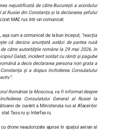
rea nejustificată de către București a acordului
 al Rusiei din Constanța și la declararea șefului
cizat MAE rus într-un comunicat.
, așa cum a comunicat de la bun început,
“reacția
tește că decizia anunțată astăzi de partea rusă
de către autoritățile române la 29 mai 2026, în
cipiul Galați, incident soldat cu răniți și pagube
 română a decis declararea persona non grata a
a Constanța și a dispus închiderea Consulatului
ectiv”.
dorul României la Moscova, va fi informat despre
închiderea Consulatului General al Rusiei la
tătoarei de cuvânt a Ministerului rus al Afacerilor
stat Tass.ru și Interfax.ru.
 cu drone neautorizate ajunse în spațiul aerian al