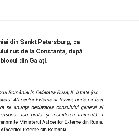
iei din Sankt Petersburg, ca
lui rus de la Constanța, după
blocul din Galați.
ul României în Federația Rusă, K. Istrate (n.r. –
sterul Afacerilor Externe al Rusiei, unde i-a fost
re se anunța declararea consulului general al
persona non grata și închiderea iminentă a
transmite Ministerul Aafcerilor Externe din Rusia.
 Afacerilor Externe din România.