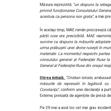
Măsura reprezintă
“un răspuns la retrage
privind funcționarea Consulatului General
acestuia ca persona non grata”,
a mai pre
În același timp, MAE român precizează că
părții ruse era previzibilă. MAE reamin
survine ca răspuns la măsurile adoptate 
urma prăbușirii unei drone rusești în muni
materiale. La momentul respectiv partea
consulului general al Federației Ruse l
General al Federației Ruse din orașul resp
Știrea inițială.
“Cristian Istrate, ambasa
măsurile de represalii în legătură cu 
Constanța”
, conform unei declarații a pur
Externe, preluată de agențiile de presă de 
Pe 29 mai a avut loc cel mai grav incident