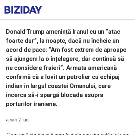
Donald Trump amenință Iranul cu un “atac
foarte dur”, la noapte, dacă nu încheie un
acord de pace: “Am fost extrem de aproape
să ajungem la o înțelegere, dar continuă să
ne considere fraieri”. Armata americană
confirmă că a lovit un petrolier cu echipaj
indian în largul coastei Omanului, care
încerca să-i spargă blocada asupra
porturilor iraniene.
acum 2 luni
“I-am lovit dur ieri și îi vom lovi din nou dur astăzi și vom