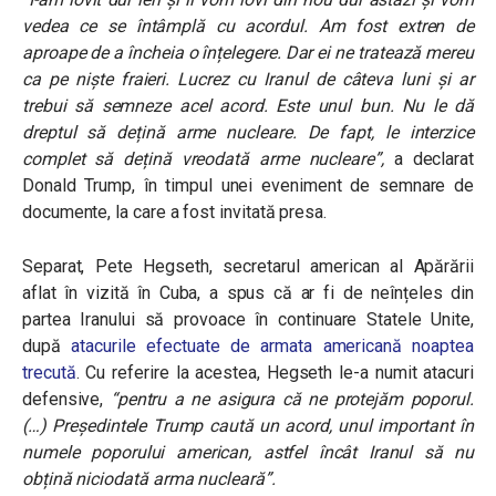
vedea ce se întâmplă cu acordul. Am fost extren de
aproape de a încheia o înțelegere. Dar ei ne tratează mereu
ca pe niște fraieri. L
ucrez cu Iranul de câteva luni și ar
trebui să semneze acel acord. Este unul bun. Nu le dă
dreptul să dețină arme nucleare. De fapt, le interzice
complet să dețină vreodată arme nucleare”,
a declarat
Donald Trump, în timpul unei eveniment de semnare de
documente, la care a fost invitată presa.
Separat, Pete Hegseth, secretarul american al Apărării
aflat în vizită în Cuba, a spus că ar fi de neînțeles din
partea Iranului să provoace în continuare Statele Unite,
după
atacurile efectuate de armata americană noaptea
trecută
. Cu referire la acestea, Hegseth le-a numit atacuri
defensive,
“pentru a ne asigura că ne protejăm poporul.
(…) Președintele Trump caută un acord, unul important în
numele poporului american, astfel încât Iranul să nu
obțină niciodată arma nucleară”.