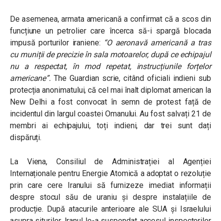
De asemenea, armata americană a confirmat că a scos din
funcțiune un petrolier care încerca să-i spargă blocada
impusă porturilor iraniene:
“O aeronavă americană a tras
cu muniții de precizie în sala motoarelor, după ce echipajul
nu a respectat, în mod repetat, instrucțiunile forțelor
americane”.
The Guardian scrie, citând oficiali indieni sub
protecția anonimatului, că cel mai înalt diplomat american la
New Delhi a fost convocat în semn de protest față de
incidentul din largul coastei Omanului. Au fost salvați 21 de
membri ai echipajului, toți indieni, dar trei sunt dați
dispăruți.
La Viena, Consiliul de Administrației al Agenției
Internaționale pentru Energie Atomică a adoptat o rezoluție
prin care cere Iranului să furnizeze imediat informații
despre stocul său de uraniu și despre instalațiile de
producție. După atacurile anterioare ale SUA și Israelului
asupra siturilor, Iranul le-a suspendat accesul inspectorilor