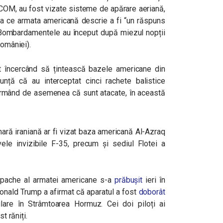
TCOM, au fost vizate sisteme de apărare aeriană,
ceea ce armata americană descrie a fi “un răspuns
. Bombardamentele au început după miezul nopții
României).
ent încercând să țintească bazele americane din
nță că au interceptat cinci rachete balistice
nfirmând de asemenea că sunt atacate, în această
ară iraniană ar fi vizat baza americană Al-Azraq
le invizibile F-35, precum și sediul Flotei a
Apache al armatei americane s-a
prăbușit
ieri în
Donald Trump a afirmat că aparatul a fost
doborât
lare în Strâmtoarea Hormuz. Cei doi piloți ai
st răniți.