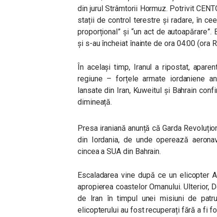
din jurul Strâmtorii Hormuz. Potrivit CEN
stații de control terestre și radare, în 
proporțional” și “un act de autoapărare”
și s-au încheiat înainte de ora 04:00 (ora 
În același timp, Iranul a ripostat, apar
regiune – forțele armate iordaniene anu
lansate din Iran, Kuweitul și Bahrain co
dimineață.
Presa iraniană anunță că Garda Revoluțion
din Iordania, de unde operează aeronave
cincea a SUA din Bahrain.
Escaladarea vine după ce un elicopter 
apropierea coastelor Omanului. Ulterior, 
de Iran în timpul unei misiuni de patru
elicopterului au fost recuperați fără a fi fo