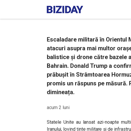
Escaladare militară în Orientul 
atacuri asupra mai multor orașe 
balistice și drone către bazele 
Bahrain. Donald Trump a confir
prăbușit în Strâmtoarea Hormuz 
promis un răspuns pe măsură. Pre
dimineața.
acum 2 luni
Statele Unite au lansat azi-noapte mult
Iranului, lovind ținte militare și de infras