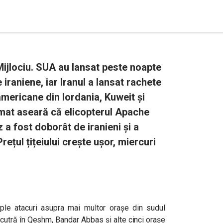
Mijlociu. SUA au lansat peste noapte
iraniene, iar Iranul a lansat rachete
americane din Iordania, Kuweit și
mat aseară că elicopterul Apache
a fost doborât de iranieni și a
țul țițeiului crește ușor, miercuri
iple atacuri asupra mai multor orașe din sudul
trucutră în Qeshm, Bandar Abbas și alte cinci orașe