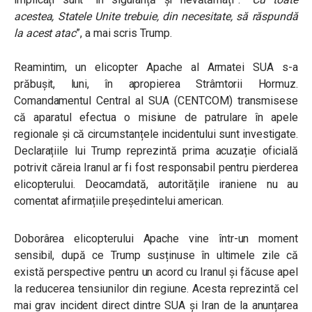
acestea, Statele Unite trebuie, din necesitate, să răspundă
la acest atac
”, a mai scris Trump.
Reamintim, un elicopter Apache al Armatei SUA s-a
prăbușit, luni, în apropierea Strâmtorii Hormuz.
Comandamentul Central al SUA (CENTCOM) transmisese
că aparatul efectua o misiune de patrulare în apele
regionale și că circumstanțele incidentului sunt investigate.
Declarațiile lui Trump reprezintă prima acuzație oficială
potrivit căreia Iranul ar fi fost responsabil pentru pierderea
elicopterului. Deocamdată, autoritățile iraniene nu au
comentat afirmațiile președintelui american.
Doborârea elicopterului Apache vine într-un moment
sensibil, după ce Trump susținuse în ultimele zile că
există perspective pentru un acord cu Iranul și făcuse apel
la reducerea tensiunilor din regiune. Acesta reprezintă cel
mai grav incident direct dintre SUA și Iran de la anunțarea