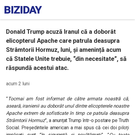
Donald Trump acuză Iranul că a doborât
elicopterul Apache care patrula deasupra
Strâmtorii Hormuz, luni, și amenință acum
că Statele Unite trebuie, “din necesitate”, să
răspundă acestui atac.
acum 2 luni
”
Tocmai am fost informat de către armata noastră că,
aseară, iranienii au doborât unul dintre elicopterele noastre
Apache extrem de sofisticate în timp ce patrula deasupra
Strâmtorii Hormuz
”, a anunțat Trump într-o postare pe Truth
Social. Președintele american a mai spus că cei doi piloți
implicați sunt ”în siguranță și nevătămați”. ”
Cu toate