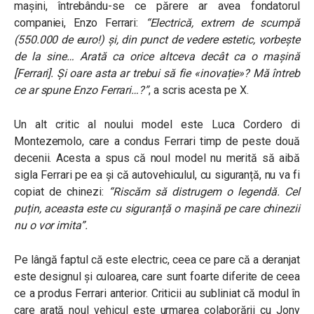
mașini, întrebându-se ce părere ar avea fondatorul
companiei, Enzo Ferrari:
“Electrică, extrem de scumpă
(550.000 de euro!) și, din punct de vedere estetic, vorbește
de la sine… Arată ca orice altceva decât ca o mașină
[Ferrari]. Și oare asta ar trebui să fie «inovație»? Mă întreb
ce ar spune Enzo Ferrari…?”
, a scris acesta pe X.
Un alt critic al noului model este Luca Cordero di
Montezemolo, care a condus Ferrari timp de peste două
decenii. Acesta a spus că noul model nu merită să aibă
sigla Ferrari pe ea și că autovehiculul, cu siguranță, nu va fi
copiat de chinezi:
“Riscăm să distrugem o legendă. Cel
puțin, aceasta este cu siguranță o mașină pe care chinezii
nu o vor imita”.
Pe lângă faptul că este electric, ceea ce pare că a deranjat
este designul și culoarea, care sunt foarte diferite de ceea
ce a produs Ferrari anterior. Criticii au subliniat că modul în
care arată noul vehicul este urmarea colaborării cu Jony