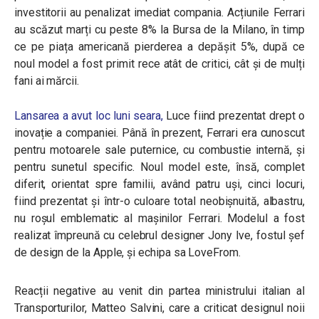
investitorii au penalizat imediat compania. Acțiunile Ferrari
au scăzut marți cu peste 8% la Bursa de la Milano, în timp
ce pe piața americană pierderea a depășit 5%, după ce
noul model a fost primit rece atât de critici, cât și de mulți
fani ai mărcii.
Lansarea a avut loc luni seara,
Luce fiind prezentat drept o
inovație a companiei. Până în prezent, Ferrari era cunoscut
pentru motoarele sale puternice, cu combustie internă, și
pentru sunetul specific. Noul model este, însă, complet
diferit, orientat spre familii, având patru uși, cinci locuri,
fiind prezentat și într-o culoare total neobișnuită, albastru,
nu roșul emblematic al mașinilor Ferrari. Modelul a fost
realizat împreună cu celebrul designer Jony Ive, fostul șef
de design de la Apple, și echipa sa LoveFrom.
Reacții negative au venit din partea ministrului italian al
Transporturilor, Matteo Salvini, care a criticat designul noii