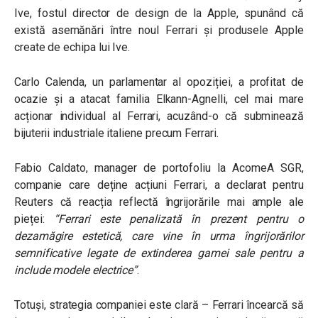
Ive, fostul director de design de la Apple, spunând că
există asemănări între noul Ferrari și produsele Apple
create de echipa lui Ive.
Carlo Calenda, un parlamentar al opoziției, a profitat de
ocazie și a atacat familia Elkann-Agnelli, cel mai mare
acționar individual al Ferrari, acuzând-o că subminează
bijuterii industriale italiene precum Ferrari.
Fabio Caldato, manager de portofoliu la AcomeA SGR,
companie care deține acțiuni Ferrari, a declarat pentru
Reuters că reacția reflectă îngrijorările mai ample ale
pieței:
“Ferrari este penalizată în prezent pentru o
dezamăgire estetică, care vine în urma îngrijorărilor
semnificative legate de extinderea gamei sale pentru a
include modele electrice”
.
Totuși, strategia companiei este clară – Ferrari încearcă să