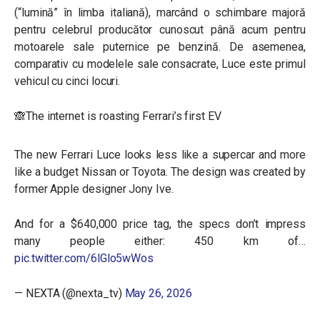
(“lumină” în limba italiană), marcând o schimbare majoră
pentru celebrul producător cunoscut până acum pentru
motoarele sale puternice pe benzină. De asemenea,
comparativ cu modelele sale consacrate, Luce este primul
vehicul cu cinci locuri.
🙈The internet is roasting Ferrari’s first EV
The new Ferrari Luce looks less like a supercar and more
like a budget Nissan or Toyota. The design was created by
former Apple designer Jony Ive.
And for a $640,000 price tag, the specs don’t impress
many people either: 450 km of…
pic.twitter.com/6lGlo5wWos
— NEXTA (@nexta_tv)
May 26, 2026