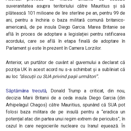
suveranitatea asupra teritoriului către Mauritius și să
plătească 101 milioane de lire sterline pe an, pentru 99 de
ani, pentru a închiria o baza militară comună britanico-
americană, de pe insula Diego Garcia. Marea Britanie se
află în proces de adoptare a legislației pentru ratificarea
acordului, care se află în etapa finală de adoptare în
Parlament și este în prezent în Camera Lorzilor.
Anterior, un purtător de cuvânt al guvernului a declarat că
poziția UK în acest acord nu s-a schimbat și a subliniat că
au loc
“discuții cu SUA privind pașii următori”.
Săptămâna trecută
, Donald Trump a criticat, din nou,
decizia Marii Britanii de a ceda insula Diego Garcia (din
Arhipelagul Chagos) către Mauritius, spunând că SUA pot
folosi baza militara de pe insulă pentru a “eradica un
potențial atac din partea unui regim extrem de periculos”, în
cazul în care negocierile nucleare cu Iranul eșuează. În