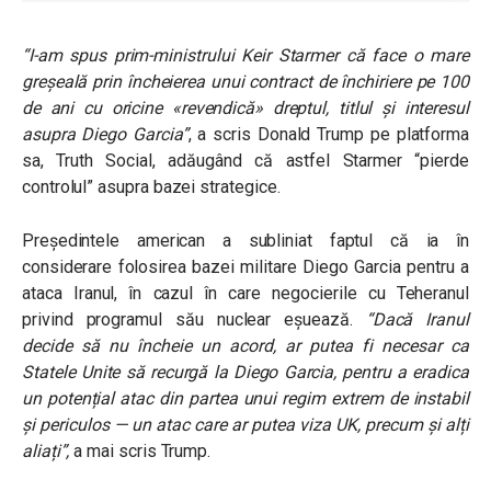
“I-am spus prim-ministrului Keir Starmer că face o mare
greșeală prin încheierea unui contract de închiriere pe 100
de ani cu oricine «revendică» dreptul, titlul și interesul
asupra Diego Garcia”
, a scris Donald Trump pe platforma
sa, Truth Social, adăugând că astfel Starmer “pierde
controlul” asupra bazei strategice.
Președintele american a subliniat faptul că ia în
considerare folosirea bazei militare Diego Garcia pentru a
ataca Iranul, în cazul în care negocierile cu Teheranul
privind programul său nuclear eșuează.
“Dacă Iranul
decide să nu încheie un acord, ar putea fi necesar ca
Statele Unite să recurgă la Diego Garcia, pentru a eradica
un potențial atac din partea unui regim extrem de instabil
și periculos — un atac care ar putea viza UK, precum și alți
aliați”,
a mai scris Trump.