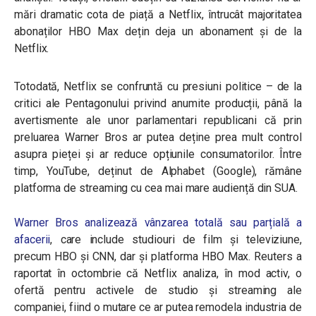
mări dramatic cota de piață a Netflix, întrucât majoritatea
abonaților HBO Max dețin deja un abonament și de la
Netflix.
Totodată, Netflix se confruntă cu presiuni politice – de la
critici ale Pentagonului privind anumite producții, până la
avertismente ale unor parlamentari republicani că prin
preluarea Warner Bros ar putea deține prea mult control
asupra pieței și ar reduce opțiunile consumatorilor. Între
timp, YouTube, deținut de Alphabet (Google), rămâne
platforma de streaming cu cea mai mare audiență din SUA.
Warner Bros analizează vânzarea totală sau parțială a
afacerii
, care include studiouri de film și televiziune,
precum HBO și CNN, dar și platforma HBO Max. Reuters a
raportat în octombrie că Netflix analiza, în mod activ, o
ofertă pentru activele de studio și streaming ale
companiei, fiind o mutare ce ar putea remodela industria de