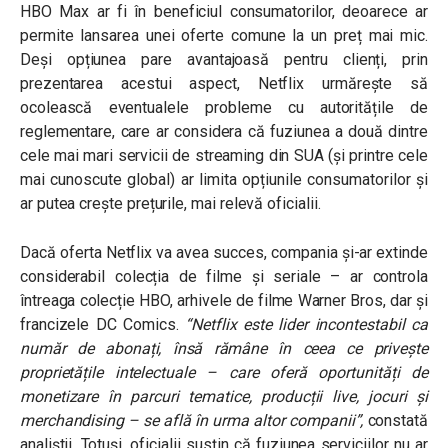
HBO Max ar fi în beneficiul consumatorilor, deoarece ar
permite lansarea unei oferte comune la un preț mai mic.
Deși opțiunea pare avantajoasă pentru clienți, prin
prezentarea acestui aspect, Netflix urmărește să
ocolească eventualele probleme cu autoritățile de
reglementare, care ar considera că fuziunea a două dintre
cele mai mari servicii de streaming din SUA (și printre cele
mai cunoscute global) ar limita opțiunile consumatorilor și
ar putea crește prețurile, mai relevă oficialii.
Dacă oferta Netflix va avea succes, compania și-ar extinde
considerabil colecția de filme și seriale – ar controla
întreaga colecție HBO, arhivele de filme Warner Bros, dar și
francizele DC Comics.
“Netflix este lider incontestabil ca
număr de abonați, însă rămâne în ceea ce privește
proprietățile intelectuale – care oferă oportunități de
monetizare în parcuri tematice, producții live, jocuri și
merchandising – se află în urma altor companii”
,
constată
analiștii. Totuși, oficialii susțin că fuziunea serviciilor nu ar