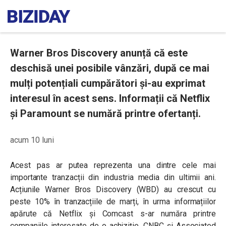
Warner Bros Discovery anunță că este
deschisă unei posibile vânzări, după ce mai
mulți potențiali cumpărători și-au exprimat
interesul în acest sens. Informații că Netflix
și Paramount se numără printre ofertanți.
acum 10 luni
Acest pas ar putea reprezenta una dintre cele mai
importante tranzacții din industria media din ultimii ani.
Acțiunile Warner Bros Discovery (WBD) au crescut cu
peste 10% în tranzacțiile de marți, în urma informațiilor
apărute că Netflix și Comcast s-ar număra printre
companiile interesate de o achiziție. CNBC și Associated