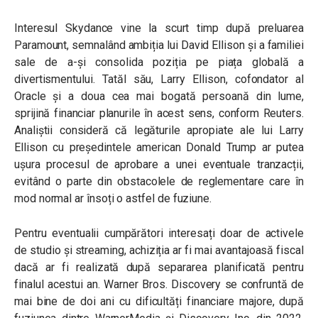
Interesul Skydance vine la scurt timp după preluarea
Paramount, semnalând ambiția lui David Ellison și a familiei
sale de a-și consolida poziția pe piața globală a
divertismentului. Tatăl său, Larry Ellison, cofondator al
Oracle și a doua cea mai bogată persoană din lume,
sprijină financiar planurile în acest sens, conform Reuters.
Analiștii consideră că legăturile apropiate ale lui Larry
Ellison cu președintele american Donald Trump ar putea
ușura procesul de aprobare a unei eventuale tranzacții,
evitând o parte din obstacolele de reglementare care în
mod normal ar însoți o astfel de fuziune.
Pentru eventualii cumpărători interesați doar de activele
de studio și streaming, achiziția ar fi mai avantajoasă fiscal
dacă ar fi realizată după separarea planificată pentru
finalul acestui an. Warner Bros. Discovery se confruntă de
mai bine de doi ani cu dificultăți financiare majore, după