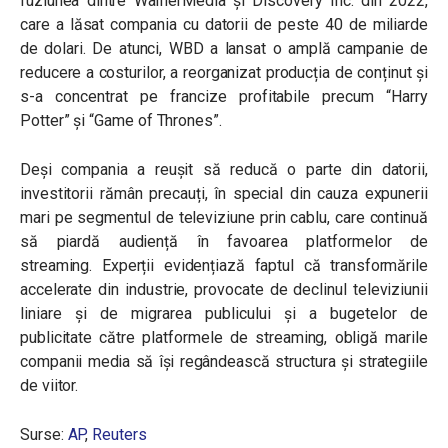
fuziunea dintre WarnerMedia și Discovery Inc. din 2022,
care a lăsat compania cu datorii de peste 40 de miliarde
de dolari. De atunci, WBD a lansat o amplă campanie de
reducere a costurilor, a reorganizat producția de conținut și
s-a concentrat pe francize profitabile precum “Harry
Potter” și “Game of Thrones”.
Deși compania a reușit să reducă o parte din datorii,
investitorii rămân precauți, în special din cauza expunerii
mari pe segmentul de televiziune prin cablu, care continuă
să piardă audiență în favoarea platformelor de
streaming. Experții evidențiază faptul că transformările
accelerate din industrie, provocate de declinul televiziunii
liniare și de migrarea publicului și a bugetelor de
publicitate către platformele de streaming, obligă marile
companii media să își regândească structura și strategiile
de viitor.
Surse:
AP
,
Reuters