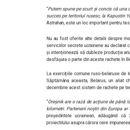
“
Putem spune pe scurt și concis că una di
succes pe teritoriul rusesc, la Kapustin Y
Astrahan, este un loc important pentru te
Nu au fost oferite alte detalii despre mo
serviciilor secrete ucrainene au declarat 
și intenționează să dubleze producția an
desfășura o parte din aceste rachete în B
La exercițiile comune ruso-belaruse de lu
Săptămâna aceasta, Belarus, un aliat ch
decembrie acest sistem de rachete pe teri
“
Oreșnik are o rază de acțiune de până l
kilometri. Partenerii noștri din Europa ar
președintele ucrainean, adăugând că 
proiectilului asupra cărora cere impunerea