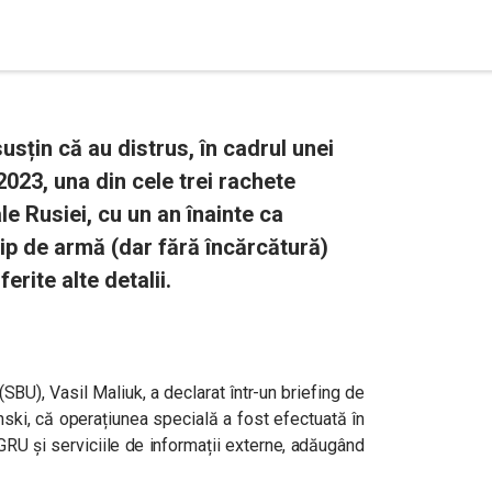
usțin că au distrus, în cadrul unei
2023, una din cele trei rachete
le Rusiei, cu un an înainte ca
p de armă (dar fără încărcătură)
erite alte detalii.
(SBU), Vasil Maliuk, a declarat într-un briefing de
enski, că operațiunea specială a fost efectuată în
 GRU și serviciile de informații externe, adăugând