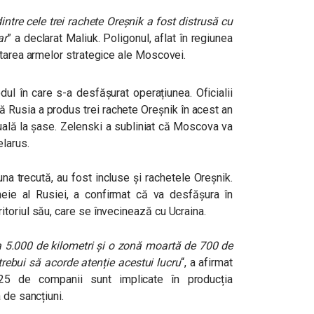
ntre cele trei rachete Oreșnik a fost distrusă cu
ar
” a declarat Maliuk. Poligonul, aflat în regiunea
starea armelor strategice ale Moscovei.
dul în care s-a desfășurat operațiunea. Oficialii
că Rusia a produs trei rachete Oreșnik în acest an
uală la șase. Zelenski a subliniat că Moscova va
elarus.
na trecută, au fost incluse și rachetele Oreșnik.
eie al Rusiei, a confirmat că va desfășura în
toriul său, care se învecinează cu Ucraina.
a 5.000 de kilometri și o zonă moartă de 700 de
 trebui să acorde atenție acestui lucru
“, a afirmat
25 de companii sunt implicate în producția
 de sancțiuni.