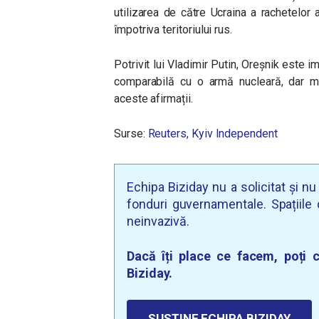
utilizarea de către Ucraina a rachetelor
împotriva teritoriului rus.
Potrivit lui Vladimir Putin, Oreșnik este i
comparabilă cu o armă nucleară, dar mai
aceste afirmații.
Surse:
Reuters,
Kyiv Independent
Echipa Biziday nu a solicitat și n
fonduri guvernamentale. Spațiile d
neinvazivă.
Dacă îți place ce facem, poți c
Biziday.
SUSȚINE ECHIPA BIZIDAY