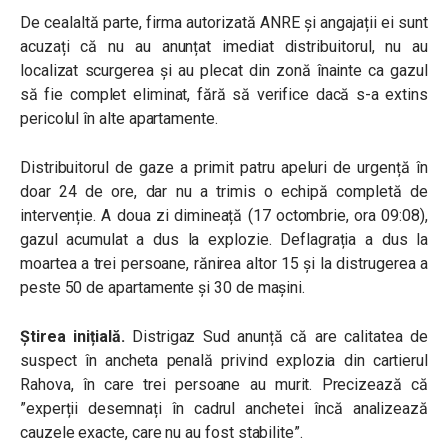
De cealaltă parte, firma autorizată ANRE și angajații ei sunt
acuzați că nu au anunțat imediat distribuitorul, nu au
localizat scurgerea și au plecat din zonă înainte ca gazul
să fie complet eliminat, fără să verifice dacă s-a extins
pericolul în alte apartamente.
Distribuitorul de gaze a primit patru apeluri de urgență în
doar 24 de ore, dar nu a trimis o echipă completă de
intervenție. A doua zi dimineață (17 octombrie, ora 09:08),
gazul acumulat a dus la explozie.
Deflagrația a dus la
moartea a trei persoane, rănirea altor 15 și la distrugerea a
peste 50 de apartamente și 30 de mașini.
Știrea inițială.
Distrigaz Sud anunță că are calitatea de
suspect în ancheta penală privind explozia din cartierul
Rahova, în care trei persoane au murit. Precizează că
”experții desemnați în cadrul anchetei încă analizează
cauzele exacte, care nu au fost stabilite”.