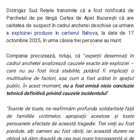
Distrigaz Sud Rețele transmite că a fost notificată de
Parchetul de pe lângă Curtea de Apel București că are
calitatea de suspect în cadrul anchetei deschise ca urmare
a
exploziei produse în cartierul Rahova
, la data de 17
octombrie 2025, în urma căreia trei persoane au murit.
Compania precizează, totuși, că ”
experții desemnați în
cadrul anchetei analizează cauzele exacte ale exploziei –
care nu au fost încă stabilite, putând fi implicați o
multitudine de factori, așa cum a fost arătat în spațiul
public. În acest moment,
nu a fost emisă nicio concluzie
tehnică definitivă privind cauzele incidentului
”.
”Înainte de toate, ne reafirmăm profunda solidaritate față
de familiile victimelor, apropiații acestora și toate
persoanele afectate de această tragedie. Trei vieți au fost
pierdute, alți oameni au fost răniți, iar această durere ne
obligă să dăm dovadă de cea mai mare transparență și de