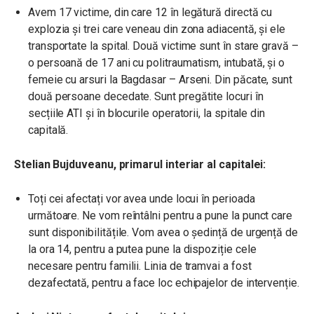
Avem 17 victime, din care 12 în legătură directă cu
explozia și trei care veneau din zona adiacentă, și ele
transportate la spital. Două victime sunt în stare gravă –
o persoană de 17 ani cu politraumatism, intubată, și o
femeie cu arsuri la Bagdasar – Arseni. Din păcate, sunt
două persoane decedate. Sunt pregătite locuri în
secțiile ATI și în blocurile operatorii, la spitale din
capitală.
Stelian Bujduveanu, primarul interiar al capitalei:
Toți cei afectați vor avea unde locui în perioada
următoare. Ne vom reîntâlni pentru a pune la punct care
sunt disponibilitățile. Vom avea o ședință de urgență de
la ora 14, pentru a putea pune la dispoziție cele
necesare pentru familii. Linia de tramvai a fost
dezafectată, pentru a face loc echipajelor de intervenție.