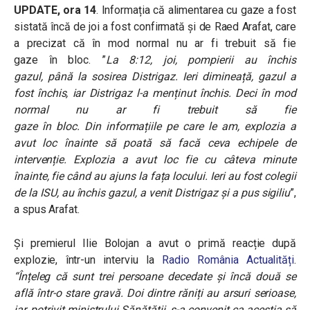
UPDATE, ora 14
. Informația că alimentarea cu gaze a fost
sistată încă de joi a fost confirmată și de Raed Arafat, care
a precizat că în mod normal
nu ar
fi
trebuit
să
fie
gaze
în
bloc. ”
La
8:12, joi, pompierii au închis
gazul,
până
la
sosirea Distrigaz. Ieri
dimineață
, gazul a
fost
închis
, iar Distrigaz l-a
menținut
închis
. Deci
în
mod
normal nu ar
fi
trebuit
să
fie
gaze
în
bloc.
Din
informațiile
pe
care
le am, explozia a
avut loc
înainte
să
poată
să
facă
ceva echipele de
intervenție. Explozia a avut loc fie cu
câteva
minute
înainte
, fie
când
au
ajuns la fața locului
. Ieri au fost colegii
de la ISU, au
închis
gazul, a venit Distrigaz
și
a
pus
sigiliu
”,
a spus Arafat.
Și premierul Ilie Bolojan a avut o primă reacție după
explozie, într-un interviu la
Radio România Actualități
.
“Înțeleg că sunt trei persoane decedate și încă două se
află într-o stare gravă. Doi dintre răniți au arsuri serioase,
iar, potrivit ministrului Sănătății, s-a convenit ca aceștia să