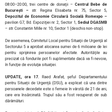
08:00–20:00, trei centre de donaţii –
Centrul Bebe de
Bucureşti –
str. Regina Elisabeta nr. 75, Sector 5,
Depozitul de Economie Circulară Socială Romexpo –
pavilion G7, Bd. Expoziţiei nr. 2, Sector 1,
Sediul DGASMB
– str. Constantin Mille nr. 10, Sector 1 (deschis non-stop).
De asemenea, Comitetul Local pentru Situaţii de Urgenţă al
Sectorului 5 a aprobat alocarea sumei de 6 milioane de lei
pentru sprijinirea persoanelor afectate. Autorităţile au
precizat că fondurile pot fi suplimentate dacă va fi nevoie,
în funcţie de evoluţia situaţiei.
UPDATE, ora 17.
Raed Arafat, șeful Departamentului
pentru Situații de Urgență (DSU), a explicat că una dintre
persoanele decedate este o femeie în vârstă de 21 de ani,
care era însărcinată. Trupul său a fost recuperat de sub
dărâmături.