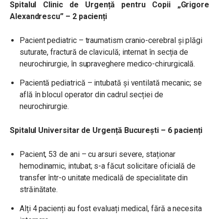
Spitalul Clinic de Urgență pentru Copii „Grigore
Alexandrescu” – 2 pacienți
Pacient pediatric – traumatism cranio-cerebral și plăgi
suturate, fractură de claviculă; internat în secția de
neurochirurgie, în supraveghere medico-chirurgicală.
Pacientă pediatrică – intubată și ventilată mecanic; se
află în blocul operator din cadrul secției de
neurochirurgie.
Spitalul Universitar de Urgență București – 6 pacienți
Pacient, 53 de ani – cu arsuri severe, staționar
hemodinamic, intubat; s-a făcut solicitare oficială de
transfer într-o unitate medicală de specialitate din
străinătate.
Alți 4 pacienți au fost evaluați medical, fără a necesita