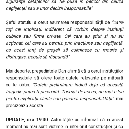
siguranța cetățenilor să fie pusă în pericol din cauza
neglijenței sau a unor decizii iresponsabile”.
Șeful statului a cerut asumarea responsabilității de
“către
toți cei implicați, indiferent că vorbim despre instituții
publice sau firme private. Cei care au știut și nu au
acționat, cei care au permis, prin inacțiune sau neglijență,
ca acest lanț de greșeli să culmineze cu moarte și
distrugere, trebuie să răspundă”.
Mai departe, președintele Dan afirmă că a cerut instituțiilor
responsabile să ofere toate datele relevante pe măsură
ce le obțin.
“Datele preliminare indică deja că această
tragedie putea fi prevenită. Tocmai de aceea, nu mai e loc
pentru explicații sterile sau pasarea responsabilității”
, mai
precizează acesta.
UPDATE, ora 19:30.
Autoritățile au informat că în acest
moment nu mai sunt victime în interiorul construcției și că