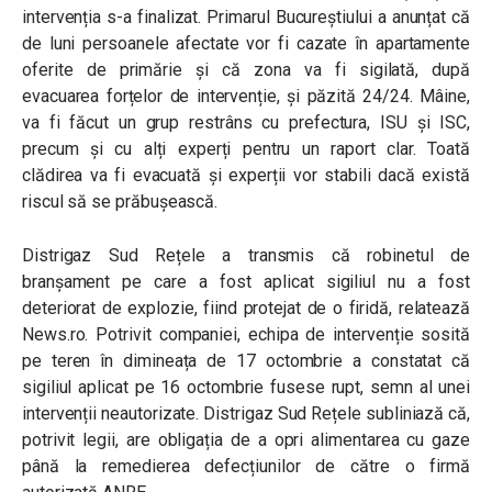
intervenția s-a finalizat. Primarul Bucureștiului a anunțat că
de luni persoanele afectate vor fi cazate în apartamente
oferite de primărie și că zona va fi sigilată, după
evacuarea forțelor de intervenție, și păzită 24/24. Mâine,
va fi făcut un grup restrâns cu prefectura, ISU și ISC,
precum și cu alți experți pentru un raport clar. Toată
clădirea va fi evacuată și experții vor stabili dacă există
riscul să se prăbușească.
Distrigaz Sud Rețele a transmis că robinetul de
branșament pe care a fost aplicat sigiliul nu a fost
deteriorat de explozie, fiind protejat de o firidă, relatează
News.ro. Potrivit companiei, echipa de intervenție sosită
pe teren în dimineața de 17 octombrie a constatat că
sigiliul aplicat pe 16 octombrie fusese rupt, semn al unei
intervenții neautorizate. Distrigaz Sud Rețele subliniază că,
potrivit legii, are obligația de a opri alimentarea cu gaze
până la remedierea defecțiunilor de către o firmă