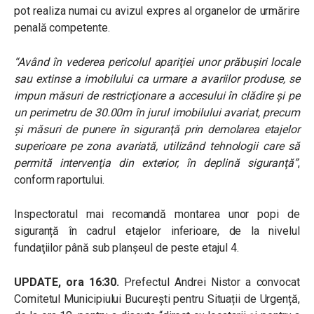
pot realiza numai cu avizul expres al organelor de urmărire
penală competente.
“Având în vederea pericolul apariţiei unor prăbuşiri locale
sau extinse a imobilului ca urmare a avariilor produse, se
impun măsuri de restricţionare a accesului în clădire şi pe
un perimetru de 30.00m în jurul imobilului avariat, precum
şi măsuri de punere în siguranţă prin demolarea etajelor
superioare pe zona avariată, utilizând tehnologii care să
permită intervenţia din exterior, în deplină siguranţă”
,
conform raportului.
Inspectoratul mai recomandă montarea unor popi de
siguranță în cadrul etajelor inferioare, de la nivelul
fundaţiilor până sub planşeul de peste etajul 4.
UPDATE, ora 16:30.
Prefectul
Andrei Nistor a convocat
Comitetul Municipiului București pentru Situații de Urgență,