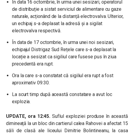
În data 16 octombrie, în urma unei sesizari, operatorul
de distribuție a sistat serviciul de alimentare cu gaze
naturale, acționând de la distanță electrovalva. Ulterior,
un echipaj s-a deplasat la adresă și a sigilat
electrovalva respectivă.
În data de 17 octombrie, în urma unei noi sesizari,
echipajul Distrigaz Sud Rețele care s-a deplasat la
locație a sesizat ca sigiliul care fusese pus în ziua
precedentă era rupt.
Ora la care s-a constatat că sigiliul era rupt a fost
aproximativ 09:30.
⁠La scurt timp după această constatare a avut loc
explozia.
UPDATE, ora 12:45.
Suflul exploziei produse în această
dimineață la un bloc din cartierul calea Rahovei a afectat 15
săli de clasă ale liceului Dimitrie Bolintineanu, la casa