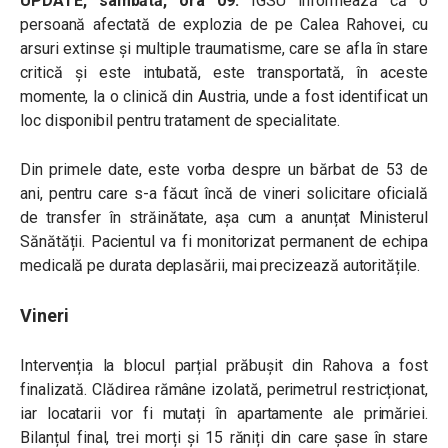
UPDATE, sâmbătă, ora 09:
IGSU informează că o
persoană afectată de explozia de pe Calea Rahovei, cu
arsuri extinse și multiple traumatisme, care se afla în stare
critică și este intubată, este transportată, în aceste
momente, la o clinică din Austria, unde a fost identificat un
loc disponibil pentru tratament de specialitate.
Din primele date, este vorba despre
un bărbat de 53 de
ani, pentru care s-a făcut încă de vineri solicitare oficială
de transfer în străinătate, așa cum a anunțat Ministerul
Sănătății.
Pacientul va fi monitorizat permanent de echipa
medicală pe durata deplasării, mai precizează autoritățile.
Vineri
Intervenția la blocul parțial prăbușit din Rahova a fost
finalizată. Clădirea rămâne izolată, perimetrul restricționat,
iar locatarii vor fi mutați în apartamente ale primăriei.
Bilanțul final, trei morți și 15 răniți din care șase în stare