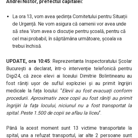
Andrei Nistor, prefectul capitalei:
La ora 13, vom avea ședința Comitetului pentru Situații
de Urgență. Ne vom asigura că oamenii vor avea unde
să stea. Vom avea o discuție pentru școală, pentru că
cel mai probabil, în săptămâna următoare, școala va
trebui închisă.
UPDATE, ora 10:45
: Reprezentanta Inspectoratului Școlar
București a declarat, într-o intervenție telefonică pentru
Digi24, că zece elevi ai liceului Dimitrie Bolintineanu au
fost răniți ușor de suflul exploziei și au primit îngrijiri
medicale la fața locului: “
Elevii au fost evacuați conform
procedurii. Aproximativ zece copii au fost răniți au primit
îngrijiri la fața locului, niciunul nu a fost transportat la
spital. Peste 1.500 de copii se aflau la liceu
“.
Până la acest moment sunt 13 victime transportate la
spital, una a refuzat transportul, iar alte 2 persoane sunt