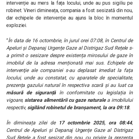
intervenție au mers la fața locului, unde au pus sigiliu pe
robinet. Vineri dimineața, compania a fost sesizată din nou,
dar echipele de intervenție au ajuns la bloc în momentul
exploziei.
”
În data de 16 octombrie, în jurul orei 07:08, în Centrul de
Apeluri și Depanaj Urgențe Gaze al Distrigaz Sud Rețele s-
a primit o sesizare despre existența mirosului de gaze în
imobilul de la adresa menționată mai sus. Echipele de
intervenţie ale companiei s-au deplasat imediat la fața
locului, unde au constatat, cu aparatele de specialitate,
prezența gazului natural în respectiva scară și au luat ca
măsură de siguranță
în conformitate cu legislația în
vigoare,
sistarea alimentării cu gaze naturale
a imobilului
respectiv,
sigilând robinetul de branșament, la ora 09:18
.
În dimineața zilei de
17 octombrie 2025, ora 08:44
,
Centrul de Apeluri și Depanaj Urgențe Gaze al Distrigaz
Sud Rețele a fost sesizat din nou, cu privire la prezența