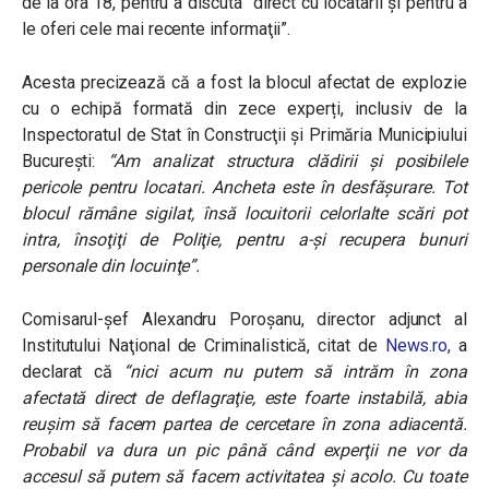
de la ora 18, pentru a discuta “direct cu locatarii şi pentru a
le oferi cele mai recente informaţii”.
Acesta precizează că a fost la blocul afectat de explozie
cu o echipă formată din zece experți, inclusiv de la
Inspectoratul de Stat în Construcţii şi Primăria Municipiului
Bucureşti:
“Am analizat structura clădirii şi posibilele
pericole pentru locatari. Ancheta este în desfăşurare. Tot
blocul rămâne sigilat, însă locuitorii celorlalte scări pot
intra, însoţiţi de Poliţie, pentru a-şi recupera bunuri
personale din locuinţe”.
Comisarul-şef Alexandru Poroşanu, director adjunct al
Institutului Naţional de Criminalistică, citat de
News.ro,
a
declarat că
“n
ici acum nu putem să intrăm în zona
afectată direct de deflagraţie, este foarte instabilă, abia
reuşim să facem partea de cercetare în zona adiacentă.
Probabil va dura un pic până când experţii ne vor da
accesul să putem să facem activitatea şi acolo. Cu toate