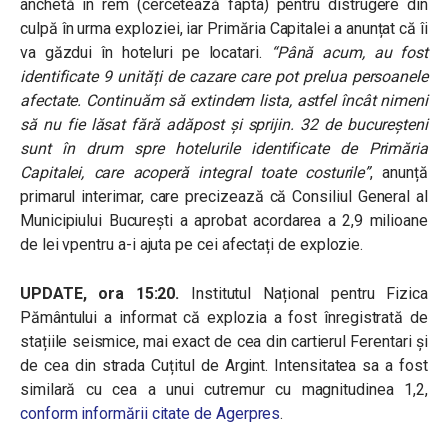
anchetă in rem (cercetează fapta) pentru distrugere din
culpă în urma exploziei, iar Primăria Capitalei a anunțat că îi
va găzdui în hoteluri pe locatari.
“Până
acum, au fost
identificate 9 unități de cazare care pot prelua persoanele
afectate. Continuăm să extindem lista, astfel încât nimeni
să nu fie lăsat fără adăpost și sprijin. 32 de bucureșteni
sunt în drum spre hotelurile identificate de Primăria
Capitalei, care acoperă integral toate costurile”
, anunță
primarul interimar, care precizează că Consiliul General al
Municipiului Bucureşti a aprobat acordarea a 2,9 milioane
de lei vpentru a-i ajuta pe cei afectați de explozie.
UPDATE, ora 15:20.
Institutul Național pentru Fizica
Pământului a informat că explozia a fost înregistrată de
stațiile seismice, mai exact de cea din cartierul Ferentari și
de cea din strada Cuțitul de Argint. Intensitatea sa a fost
similară cu cea a unui cutremur cu magnitudinea 1,2,
conform informării citate de Agerpres
.