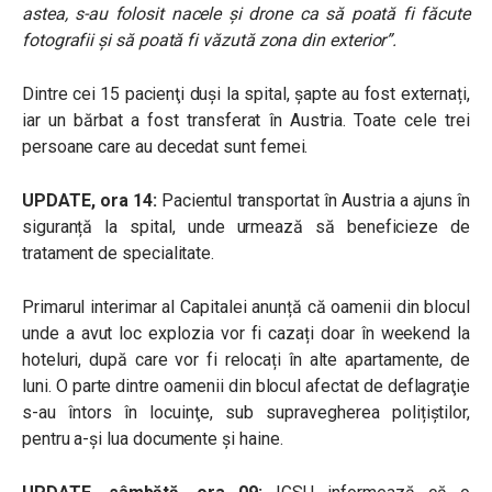
astea, s-au folosit nacele şi drone ca să poată fi făcute
fotografii şi să poată fi văzută zona din exterior”.
Dintre cei 15 pacienţi duși la spital, șapte au fost externați,
iar un bărbat a fost transferat în Austria. Toate cele trei
persoane care au decedat sunt femei.
UPDATE, ora 14:
Pacientul transportat în Austria a ajuns în
siguranță la spital, unde urmează să beneficieze de
tratament de specialitate.
Primarul interimar al Capitalei anunță că oamenii din blocul
unde a avut loc explozia vor fi cazați doar în weekend la
hoteluri, după care vor fi relocați în alte apartamente, de
luni. O parte dintre o
amenii din blocul afectat de deflagraţie
s-au întors în locuinţe, sub supravegherea polițiștilor,
pentru a-şi lua documente și haine.