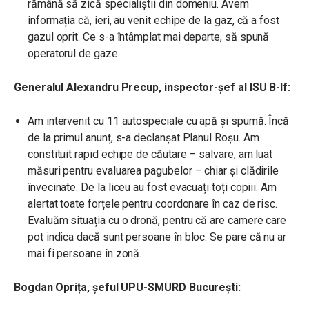
rămână să zică specialiștii din domeniu. Avem
informația că, ieri, au venit echipe de la gaz, că a fost
gazul oprit. Ce s-a întâmplat mai departe, să spună
operatorul de gaze.
Generalul Alexandru Precup, inspector-șef al ISU B-If:
Am intervenit cu 11 autospeciale cu apă și spumă. Încă
de la primul anunț, s-a declanșat Planul Roșu. Am
constituit rapid echipe de căutare – salvare, am luat
măsuri pentru evaluarea pagubelor – chiar și clădirile
învecinate. De la liceu au fost evacuați toți copiii. Am
alertat toate forțele pentru coordonare în caz de risc.
Evaluăm situația cu o dronă, pentru că are camere care
pot indica dacă sunt persoane în bloc. Se pare că nu ar
mai fi persoane în zonă.
Bogdan Oprița, șeful UPU-SMURD București: