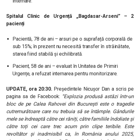
internare.
Spitalul Clinic de Urgență „Bagdasar-Arseni” – 2
pacienți
Pacientă, 78 de ani – arsuri pe o suprafață corporală de
sub 15%; în prezent nu necesită transfer în străinătate,
starea fiind stabilă și echilibrată.
Pacient, 58 de ani – evaluat în Unitatea de Primiri
Urgențe, a refuzat internarea pentru monitorizare.
UPDATE, ora 20:30.
Președintele Nicușor Dan a scris pe
pagina sa de Facebook:
“Explozia produsă astăzi într-un
bloc de pe Calea Rahovei din București este o tragedie
cutremurătoare care nu trebuia să se întâmple. Gândurile
mele se îndreaptă către cei răniți, către familiile îndoliate și
către toți cei care trec acum prin clipe teribile. Este
revoltător și inadmisibil ca, în România anului 2025,