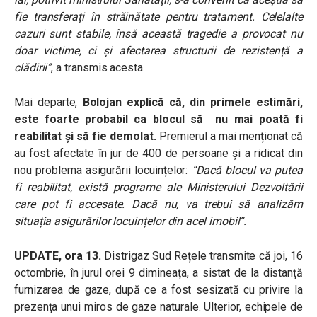
fie transferați în străinătate pentru tratament. Celelalte
cazuri sunt stabile, însă această tragedie a provocat nu
doar victime, ci și afectarea structurii de rezistență a
clădirii”
, a transmis acesta.
Mai departe,
Bolojan explică că, din primele estimări,
este foarte probabil ca blocul să nu mai poată fi
reabilitat și să fie demolat.
Premierul a mai menționat că
au fost afectate în jur de 400 de persoane și a ridicat din
nou problema asigurării locuințelor:
“Dacă blocul va putea
fi reabilitat, există programe ale Ministerului Dezvoltării
care pot fi accesate. Dacă nu, va trebui să analizăm
situația asigurărilor locuințelor din acel imobil”.
UPDATE, ora 13.
Distrigaz Sud Rețele transmite că joi, 16
octombrie, în jurul orei 9 dimineața, a sistat de la distanță
furnizarea de gaze, după ce a fost sesizată cu privire la
prezența unui miros de gaze naturale. Ulterior, echipele de