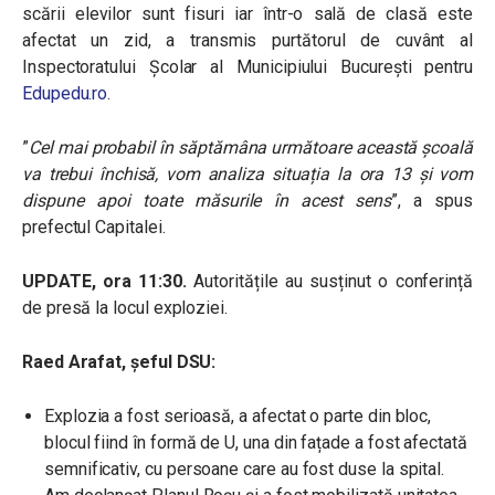
scării elevilor sunt fisuri iar într-o sală de clasă este
afectat un zid, a transmis purtătorul de cuvânt al
Inspectoratului Școlar al Municipiului București pentru
Edupedu.ro
.
”
Cel mai probabil în săptămâna următoare această școală
va trebui închisă, vom analiza situația la ora 13 și vom
dispune apoi toate măsurile în acest sens
”, a spus
prefectul Capitalei.
UPDATE, ora 11:30.
Autoritățile au susținut o conferință
de presă la locul exploziei.
Raed Arafat, șeful DSU:
Explozia a fost serioasă, a afectat o parte din bloc,
blocul fiind în formă de U, una din fațade a fost afectată
semnificativ, cu persoane care au fost duse la spital.