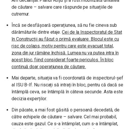
Am declanșat Planul Roșu și a fost mobilizată unitatea
de căutare – salvare care răspunde pe situațiile de
cutremur.
Încă se desfășoară operațiunea, să nu fie cineva sub
dărâmăturile dintre etaje.
Cei de la Inspectoratul de Stat
în Construcții au făcut o primă evaluare. Blocul este cu
risc de colaps, motiv pentru care este evacuat total,
zona din jur rămâne închisă. Lumea nu va putea intra în
acest bloc, fiind considerat foarte periculos. În bloc
continuă doar operațiunea de căutare.
Mai departe, situația va fi coordonată de inspectorul-șef
al ISU B-If. Nu riscați să intrați în bloc, pentru că dacă se
întâmplă ceva, se întâmplă în câteva secunde. Asta este
decizia experților.
Din păcate, a mai fost găsită o persoană decedată, de
către echipele de căutare – salvare. Cel mai probabil,
cauza este gazul. Ce s-a întâmplat, cum s-a întâmplat,