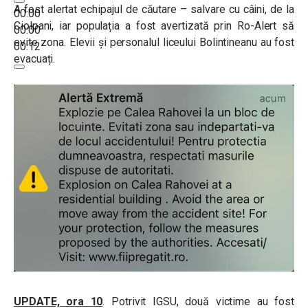
A fost alertat echipajul de căutare – salvare cu câini, de la
00:00
Ciolpani, iar populația a fost avertizată prin Ro-Alert să
00:00
evite zona. Elevii și personalul liceului Bolintineanu au fost
00:12
evacuați.
UPDATE, ora 10
. Potrivit IGSU, două victime au fost