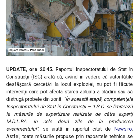
UPDATE, ora 20:45.
Raportul
Inspectoratului de Stat în
Construcţii (ISC) arată că, având în vedere că autoritățile
desfășoară cercetări la locul exploziei, nu pot fi făcute
intervenții care pot afecta starea actuală a clădirii sau să
distrugă probele din zonă.
“În această etapă, competenţele
Inspectoratului de Stat în Construcţii – 1.S.C. se limitează
la măsurile de expertizare realizate de către experţi
M.D.L.P.A. în cele două zile de la producerea
evenimentului”
, se arată în raportul citat de
News.ro
.
Astfel, toate măsurile propuse prin rapoartele tehnice se