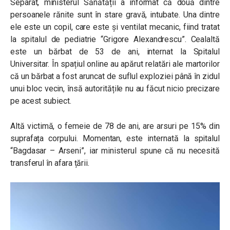
Separat, ministerul Sănătății a informat că două dintre
persoanele rănite sunt în stare gravă, intubate. Una dintre
ele este un copil, care este și ventilat mecanic, fiind tratat
la spitalul de pediatrie “Grigore Alexandrescu”. Cealaltă
este un bărbat de 53 de ani, internat la Spitalul
Universitar.
În spațiul online au apărut relatări ale martorilor
că un bărbat a fost aruncat de suflul exploziei până în zidul
unui bloc vecin, însă autoritățile nu au făcut nicio precizare
pe acest subiect.
Altă victimă, o femeie de 78 de ani, are arsuri pe 15% din
suprafața corpului. Momentan, este internată la spitalul
“Bagdasar – Arseni”, iar ministerul spune că nu necesită
transferul în afara țării.