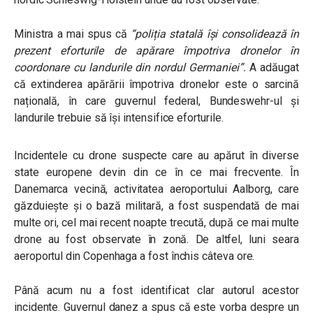
Ministra a mai spus că
“poliția statală își consolidează în
prezent eforturile
de apărare împotriva dronelor
în
coordonare cu landurile din nordul Germaniei”.
A adăugat
că extinderea apărării împotriva dronelor este o sarcină
națională, în care guvernul federal, Bundeswehr-ul și
landurile trebuie să își intensifice eforturile.
Incidentele cu drone suspecte care au apărut în diverse
state europene devin din ce în ce mai frecvente. În
Danemarca vecină, activitatea aeroportului Aalborg, care
găzduiește și o bază militară, a fost suspendată de mai
multe ori, cel mai recent noapte trecută, după ce mai multe
drone au fost observate în zonă. De altfel, luni seara
aeroportul din Copenhaga a fost închis câteva ore.
Până acum nu a fost identificat clar autorul acestor
incidente. Guvernul danez a spus că este vorba despre un