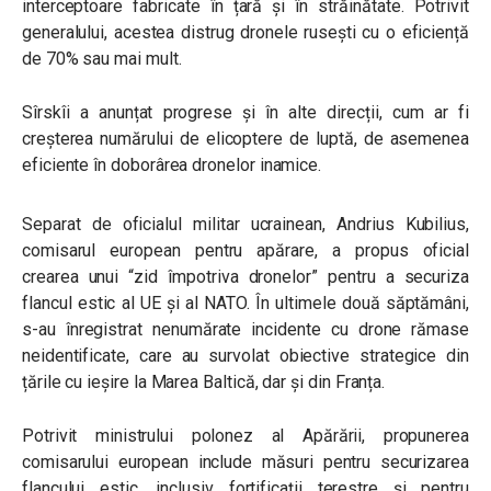
interceptoare fabricate în țară și în străinătate. Potrivit
generalului, acestea distrug dronele rusești cu o eficiență
de 70% sau mai mult.
Sîrskîi a anunțat progrese și în alte direcții, cum ar fi
creșterea numărului de elicoptere de luptă, de asemenea
eficiente în doborârea dronelor inamice.
Separat de oficialul militar ucrainean, Andrius Kubilius,
comisarul european pentru apărare, a propus oficial
crearea unui “zid împotriva dronelor” pentru a securiza
flancul estic al UE și al NATO. În ultimele două săptămâni,
s-au înregistrat nenumărate incidente cu drone rămase
neidentificate, care au survolat obiective strategice din
țările cu ieșire la Marea Baltică, dar și din Franța.
Potrivit ministrului polonez al Apărării, propunerea
comisarului european include măsuri pentru securizarea
flancului estic, inclusiv fortificații terestre și pentru