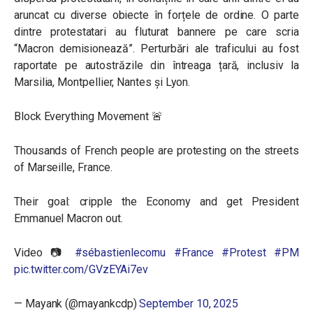
aruncat cu diverse obiecte în forțele de ordine. O parte
dintre protestatari au fluturat bannere pe care scria
“Macron demisionează”. Perturbări ale traficului au fost
raportate pe autostrăzile din întreaga țară, inclusiv la
Marsilia, Montpellier, Nantes și Lyon.
Block Everything Movement 🚨
Thousands of French people are protesting on the streets
of Marseille, France.
Their goal: cripple the Economy and get President
Emmanuel Macron out.
Video 📷
#sébastienlecornu
#France
#Protest
#PM
pic.twitter.com/GVzEYAi7ev
— Mayank (@mayankcdp)
September 10, 2025