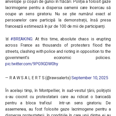
anvelope și coșuri de gunoi în flăcări. Poliția a folosit gaze
lacrimogene pentru a dispersa oamenii care încercau să
ocupe un sens giratoriu. Nu se știe numărul exact al
persoanelor care participă la demonstrații, însă presa
francează estimează în jur de 100 de mii de participanți.
🚨
#BREAKING
: At this time, absolute chaos is erupting
across France as thousands of protesters flood the
streets, clashing with police and rioting in opposition to the
government’s economic policies.
pic.twitter.com/9PG9GDW0hy
— R A W S A L E R T S (@rawsalerts)
September 10, 2025
În același timp, în Montpellier, în sud-vestul țării, polițiștii
s-au ciocnit cu protestatarii care au ridicat o baricadă
pentru a bloca traficul într-un sens giratoriu. De
asaemenea, au fost folosite gaze lacrimogene pentru a
dispersa protestatarii, în condițiile în care unii dintre ei au