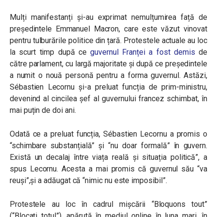
Mulți manifestanți și-au exprimat nemulțumirea față de
președintele Emmanuel Macron, care este văzut vinovat
pentru tulburările politice din țară. Protestele actuale au loc
la scurt timp după ce
guvernul Franței a fost demis
de
către parlament, cu largă majoritate și după ce președintele
a numit o nouă personă pentru a forma guvernul. Astăzi,
Sébastien Lecornu și-a preluat funcția de prim-ministru,
devenind al cincilea șef al guvernului francez schimbat, în
mai puțin de doi ani.
Odată ce a preluat funcția, Sébastien Lecornu a promis o
“schimbare substanțială” și “nu doar formală” în guvern.
Există un decalaj între viața reală și situația politică”, a
spus Lecornu. Acesta a mai promis că guvernul său “va
reuși”,și a adăugat că “nimic nu este imposibil”.
Protestele au loc în cadrul mișcării “Bloquons tout”
(“Blocați totul”), apărută în mediul online în luna mari, în