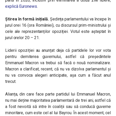
până în 2026, inclusiv prin eliminarea a două zile libere,
explică Euronews
.
Știrea în formă inițială.
Ședința parlamentului va începe în
jurul orei 16 (ora României), cu discursul prim-ministrului și
cele ale reprezentanților opoziției. Votul este așteptat în
jurul orelor 20 – 21.
Liderii opoziției au anunțat deja că partidele lor vor vota
pentru demiterea guvernului, astfel că președintele
Emmanuel Macron va trebui să facă o nouă nominalizare.
Macron a clarificat, recent, că nu va dizolva parlamentul și
nu va convoca alegeri anticipate, așa cum a făcut anul
trecut.
Alianța, din care face parte partidul lui Emmanuel Macron,
nu mai deține majoritatea parlamentară de trei ani, astfel că
a fost nevoită să intre în coaliții sau să conducă guverne
minoritare, cum este cel al lui Bayrou. În acest moment, cel