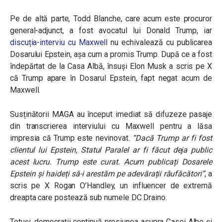
Pe de altă parte,
Todd Blanche, care acum este procuror
general-adjunct, a fost avocatul lui Donald Trump, iar
discuția-interviu cu Maxwell
nu echivalează cu publicarea
Dosarului Epstein, așa cum a promis Trump. După ce a fost
îndepărtat de la Casa Albă, însuși Elon Musk a scris pe X
că Trump apare în Dosarul Epstein, fapt negat acum de
Maxwell.
Susținătorii MAGA au început imediat să difuzeze pasaje
din transcrierea interviului cu Maxwell pentru a lăsa
impresia că Trump este nevinovat.
“Dacă Trump ar fi fost
clientul lui Epstein, Statul Paralel ar fi făcut deja public
acest lucru. Trump este curat. Acum publicați Dosarele
Epstein și haideți să-i arestăm pe adevărații răufăcători”
, a
scris pe X
Rogan O’Handley, un influencer de extremă
dreapta care postează sub numele DC Draino
.
Totuși, democrații continuă presiunea asupra Casei Albe și