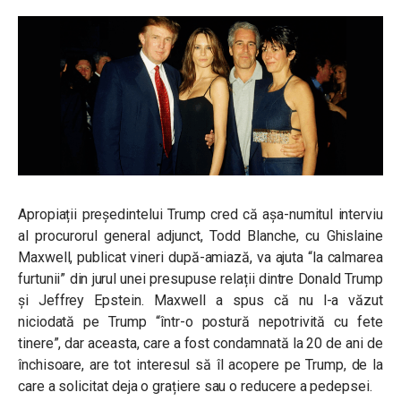
Apropiații președintelui Trump cred că așa-numitul interviu
al
procurorul general adjunct, Todd Blanche, cu
Ghislaine
Maxwell, publicat vineri după-amiază, va ajuta “la calmarea
furtunii” din jurul unei presupuse relații dintre Donald Trump
și Jeffrey Epstein. Maxwell a spus că nu l-a văzut
niciodată pe Trump “într-o postură nepotrivită cu fete
tinere”, dar aceasta, care a fost condamnată la 20 de ani de
închisoare, are tot interesul să îl acopere pe Trump, de la
care a solicitat deja o grațiere sau o reducere a pedepsei.