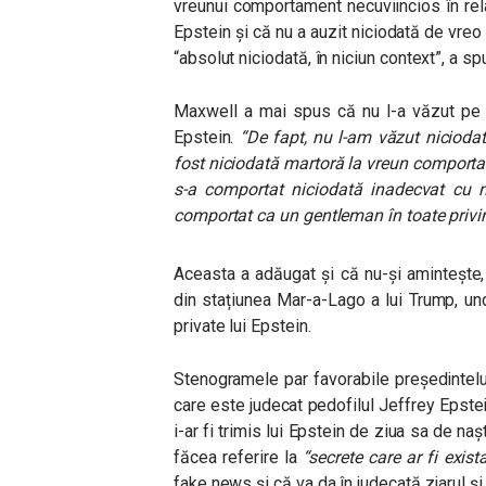
vreunui comportament necuviincios în rel
Epstein și că nu a auzit niciodată de vre
“absolut niciodată, în niciun context”, a sp
Maxwell a mai spus că nu l-a văzut pe T
Epstein.
“De fapt, nu l-am văzut nicioda
fost niciodată martoră la vreun comporta
s-a comportat niciodată inadecvat cu n
comportat ca un gentleman în toate privin
Aceasta a adăugat și că nu-și amintește
din stațiunea Mar-a-Lago a lui Trump, un
private lui Epstein.
Stenogramele par favorabile președintelui
care este judecat pedofilul Jeffrey Epstei
i-ar fi trimis lui Epstein de ziua sa de n
făcea referire la
“secrete care ar fi exista
fake news și că va da în judecată ziarul ș