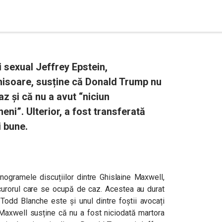
i sexual Jeffrey Epstein,
hisoare, susține că Donald Trump nu
az și că nu a avut “niciun
i”. Ulterior, a fost transferată
i bune.
nogramele discuțiilor dintre Ghislaine Maxwell,
rocurorul care se ocupă de caz. Acestea au durat
 Todd Blanche este și unul dintre foștii avocați
 Maxwell susține că nu a fost niciodată martora