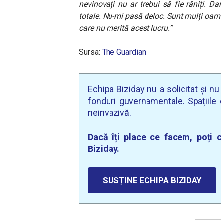
nevinovați nu ar trebui să fie răniți. D
totale. Nu-mi pasă deloc. Sunt mulți oame
care nu merită acest lucru.”
Sursa:
The Guardian
Echipa Biziday nu a solicitat și n
fonduri guvernamentale. Spațiile d
neinvazivă.
Dacă îți place ce facem, poți c
Biziday.
SUSȚINE ECHIPA BIZIDAY