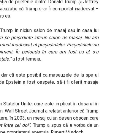
ația de prietenie dintre Donald Trump și Jeffrey
o acuzație că Trump s-ar fi comportat inadecvat –
us ea.
rump în niciun salon de masaj sau în casa lui
tă pe președinte într-un salon de masaj. Nu am
ment inadecvat al președintelui. Președintele nu
imeni. În perioada în care am fost cu el, s-a
țele.”
a fost femeia.
, dar că este posibil ca maseuzele de la spa-ul
de Epstein a fost oaspete, să-i fi oferit masaje
 Statelor Unite, care este implicat în dosarul în
n. Wall Street Journal a relatat anterior că Trump
aștere, în 2003, un mesaj cu un desen obscen care
t între cei doi”.
Trump a spus că e vorba de un
i pe proprietarul acestuia, Rupert Murdoch.