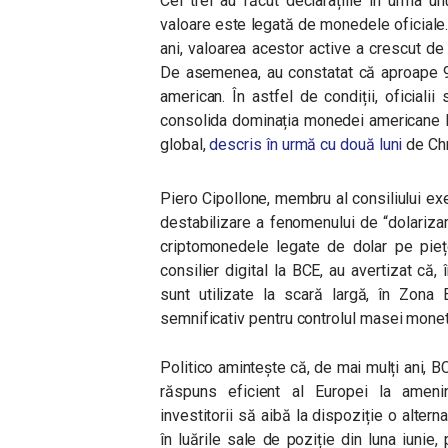
Cei trei au făcut declarațiile în urma 
valoare este legată de monedele oficiale. 
ani, valoarea acestor active a crescut de
De asemenea, au constatat că aproape 9
american. În astfel de condiții, oficial
consolida dominația monedei americane la
global,
descris în urmă cu două luni
de Chr
Piero Cipollone, membru al consiliului exe
destabilizare a fenomenului de “dolarizare
criptomonedele legate de dolar pe pieț
consilier digital la BCE, au avertizat că
sunt utilizate la scară largă, în Zona 
semnificativ pentru controlul masei monet
Politico amintește că, de mai mulți ani, B
răspuns eficient al Europei la amenin
investitorii să aibă la dispoziție o altern
în luările sale de poziție din luna iunie,