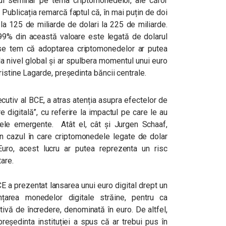
unui seminar pe tema criptomonedelor, ale căror
Publicația remarcă faptul că, în mai puțin de doi
 la 125 de miliarde de dolari la 225 de miliarde.
9% din această valoare este legată de dolarul
ii se tem că adoptarea criptomonedelor ar putea
 nivel global și ar spulbera momentul unui euro
istine Lagarde, președinta băncii centrale.
cutiv al BCE, a atras atenția asupra efectelor de
 digitală”, cu referire la impactul pe care le au
ele emergente. Atât el, cât și Jurgen Schaaf,
, în cazul în care criptomonedele legate de dolar
Euro, acest lucru ar putea reprezenta un risc
are.
CE a prezentat lansarea unui euro digital drept un
țarea monedelor digitale străine, pentru ca
ativă de încredere, denominată în euro. De altfel,
 președinta instituției a spus că ar trebui pus în