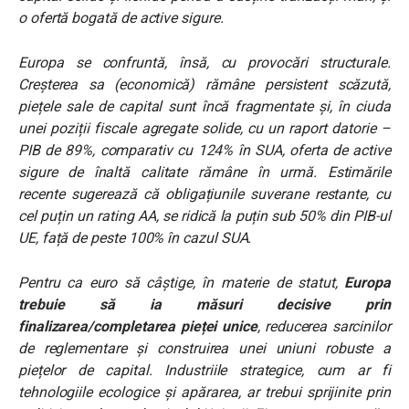
o ofertă bogată de active sigure.
Europa se confruntă, însă, cu provocări structurale.
Creșterea sa (economică) rămâne persistent scăzută,
piețele sale de capital sunt încă fragmentate și, în ciuda
unei poziții fiscale agregate solide, cu un raport datorie –
PIB de 89%, comparativ cu 124% în SUA, oferta de active
sigure de înaltă calitate rămâne în urmă. Estimările
recente sugerează că obligațiunile suverane restante, cu
cel puțin un rating AA, se ridică la puțin sub 50% din PIB-ul
UE, față de peste 100% în cazul SUA.
Pentru ca euro să câștige, în materie de statut,
Europa
trebuie să ia măsuri decisive prin
finalizarea/completarea pieței unice
, reducerea sarcinilor
de reglementare și construirea unei uniuni robuste a
piețelor de capital. Industriile strategice, cum ar fi
tehnologiile ecologice și apărarea, ar trebui sprijinite prin