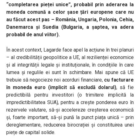
“completarea pieței unice”, probabil prin aderarea la
moneda comună a celor șase țări europene care nu
au făcut acest pas – România, Ungaria, Polonia, Cehia,
Danemarca și Suedia (Bulgaria, a șaptea, va adera
probabil de anul viitor).
În acest context, Lagarde face apel la acțiune în trei planuri
– al credibilității geopolitice a UE, al rezilienței economice
și al integrității legale și instituționale, în condițiile în care
lumea și regulile ei sunt în schimbare. Mai spune că UE
trebuie să negocieze noi acorduri financiare,
cu facturare
în moneda euro (implicit să excludă dolarul)
, să fie
predictibilă pentru investitori (o trimitere implicită la
impredictibilitatea SUA), pentru a crește ponderea euro în
rezervele valutare, să-și accelereze creșterea economică
și, foarte important, să-și pună la punct piața unică – prin
dereglementare, reducerea birocrației și constituirea unei
piețe de capital solide.