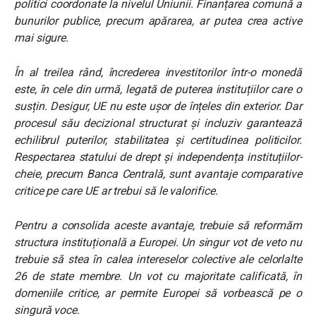
politici coordonate la nivelul Uniunii. Finanțarea comună a
bunurilor publice, precum apărarea, ar putea crea active
mai sigure.
În al treilea rând, încrederea investitorilor într-o monedă
este, în cele din urmă, legată de puterea instituțiilor care o
susțin. Desigur, UE nu este ușor de înțeles din exterior. Dar
procesul său decizional structurat și incluziv garantează
echilibrul puterilor, stabilitatea și certitudinea politicilor.
Respectarea statului de drept și independența instituțiilor-
cheie, precum Banca Centrală, sunt avantaje comparative
critice pe care UE ar trebui să le valorifice.
Pentru a consolida aceste avantaje, trebuie să reformăm
structura instituțională a Europei. Un singur vot de veto nu
trebuie să stea în calea intereselor colective ale celorlalte
26 de state membre. Un vot cu majoritate calificată, în
domeniile critice, ar permite Europei să vorbească pe o
singură voce.