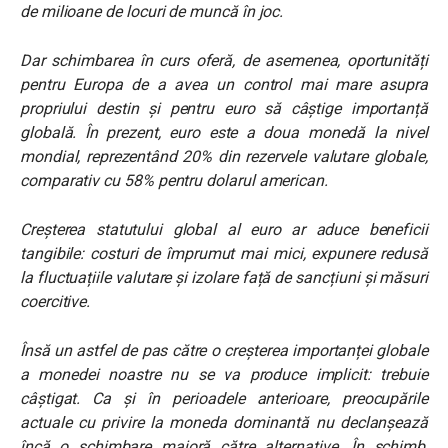
de milioane de locuri de muncă în joc.
Dar schimbarea în curs oferă, de asemenea, oportunități
pentru Europa de a avea un control mai mare asupra
propriului destin și pentru euro să câștige importanță
globală. În prezent, euro este a doua monedă la nivel
mondial, reprezentând 20% din rezervele valutare globale,
comparativ cu 58% pentru dolarul american.
Creșterea statutului global al euro ar aduce beneficii
tangibile: costuri de împrumut mai mici, expunere redusă
la fluctuațiile valutare și izolare față de sancțiuni și măsuri
coercitive.
Însă un astfel de pas către o creșterea importanței globale
a monedei noastre nu se va produce implicit: trebuie
câștigat. Ca și în perioadele anterioare, preocupările
actuale cu privire la moneda dominantă nu declanșează
încă o schimbare majoră către alternative. În schimb,