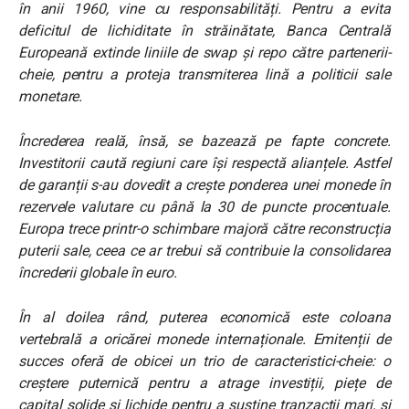
în anii 1960, vine cu responsabilități. Pentru a evita
deficitul de lichiditate în străinătate, Banca Centrală
Europeană extinde liniile de swap și repo către partenerii-
cheie, pentru a proteja transmiterea lină a politicii sale
monetare.
Încrederea reală, însă, se bazează pe fapte concrete.
Investitorii caută regiuni care își respectă alianțele. Astfel
de garanții s-au dovedit a crește ponderea unei monede în
rezervele valutare cu până la 30 de puncte procentuale.
Europa trece printr-o schimbare majoră către reconstrucția
puterii sale, ceea ce ar trebui să contribuie la consolidarea
încrederii globale în euro.
În al doilea rând, puterea economică este coloana
vertebrală a oricărei monede internaționale. Emitenții de
succes oferă de obicei un trio de caracteristici-cheie: o
creștere puternică pentru a atrage investiții, piețe de
capital solide și lichide pentru a susține tranzacții mari, și